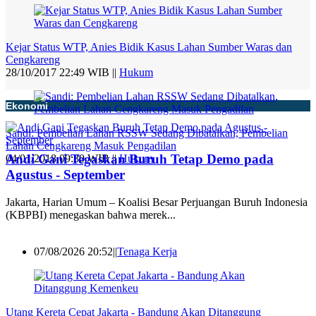
Kejar Status WTP, Anies Bidik Kasus Lahan Sumber Waras dan
Cengkareng
28/10/2017 22:49 WIB ||
Hukum
Ekonomi
Sandi: Pembelian Lahan RSSW Sedang Dibatalkan, Pembelian
Lahan Cengkareng Masuk Pengadilan
Andi Gani Tegaskan Buruh Tetap Demo pada
04/01/2018 09:30 WIB ||
Hukum
Agustus - September
Jakarta, Harian Umum – Koalisi Besar Perjuangan Buruh Indonesia
(KBPBI) menegaskan bahwa merek...
07/08/2026 20:52||
Tenaga Kerja
Utang Kereta Cepat Jakarta - Bandung Akan Ditanggung