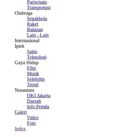
Pariwisata
Transportasi
Olahraga
Sepakbola
Raket
Balapan
Lain - Lain
Internasional
Iptek
Sains
Teknologi
Gaya Hidup
Film
Musik
Selebritis
Trend
Nusantara
DKI Jakarta
Daerah
Info Pemda
Galeri
Video
Foto
Index