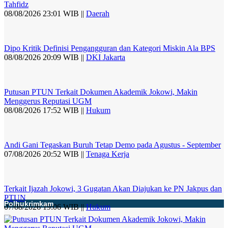
Tahfidz
08/08/2026 23:01 WIB ||
Daerah
Dipo Kritik Definisi Pengangguran dan Kategori Miskin Ala BPS
08/08/2026 20:09 WIB ||
DKI Jakarta
Putusan PTUN Terkait Dokumen Akademik Jokowi, Makin
Menggerus Reputasi UGM
08/08/2026 17:52 WIB ||
Hukum
Andi Gani Tegaskan Buruh Tetap Demo pada Agustus - September
07/08/2026 20:52 WIB ||
Tenaga Kerja
Terkait Ijazah Jokowi, 3 Gugatan Akan Diajukan ke PN Jakpus dan
PTUN
Polhukrimkam
07/08/2026 19:06 WIB ||
Hukum