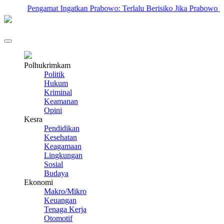
ngamat Ingatkan Prabowo: Terlalu Berisiko Jika Prabowo Hadiri Kongr
Polhukrimkam
Politik
Hukum
Kriminal
Keamanan
Opini
Kesra
Pendidikan
Kesehatan
Keagamaan
Lingkungan
Sosial
Budaya
Ekonomi
Makro/Mikro
Keuangan
Tenaga Kerja
Otomotif