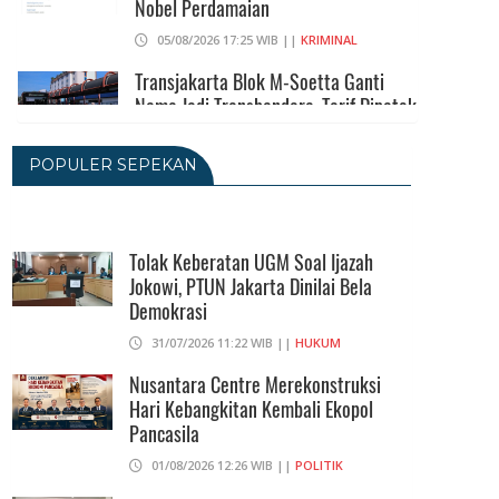
Nobel Perdamaian
05/08/2026 17:25 WIB ||
KRIMINAL
Transjakarta Blok M-Soetta Ganti
Nama Jadi Transbandara, Tarif Dipatok
Rp15.000
05/08/2026 15:05 WIB ||
TRANSPORTASI
POPULER SEPEKAN
BPS Klaim Angka Pengangguran Di
Indonesia Pada Mei 2026 Turun Jadi
7,22 Juta Orang
Tolak Keberatan UGM Soal Ijazah
Jokowi, PTUN Jakarta Dinilai Bela
05/08/2026 13:45 WIB ||
TENAGA KERJA
Demokrasi
Kuartal II-2026, Ekonomi RI Tumbuh
31/07/2026 11:22 WIB ||
HUKUM
5,29 Persen, Sektor Pertambangan
Alami Kontraksi
Nusantara Centre Merekonstruksi
Hari Kebangkitan Kembali Ekopol
05/08/2026 13:16 WIB ||
MAKRO/MIKRO
Pancasila
01/08/2026 12:26 WIB ||
POLITIK