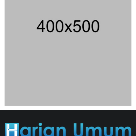
Semarang Keracunan, BGN Suspend
SPPG Karangturi
02/08/2026 14:42 WIB ||
KESEHATAN
Jika Banding Juga Ditolak, UGM Wajib
Buka Dokumen Akademik Jokowi Ke
Publik
31/07/2026 13:23 WIB ||
HUKUM
Peluncuran Buku Dan Simposium
Nasional Nusantara Centre Hasilkan
Maklumat Merdeka Barat
04/08/2026 22:54 WIB ||
MAKRO/MIKRO
Jaksa KPK Limpahkan Kasus Korupsi
Kuota Haji Ke Pengadilan Tipikor
31/07/2026 18:56 WIB ||
HUKUM