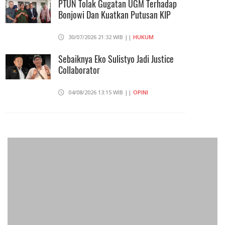
PTUN Tolak Gugatan UGM Terhadap
Bonjowi Dan Kuatkan Putusan KIP
30/07/2026 21:32 WIB ||
HUKUM
Sebaiknya Eko Sulistyo Jadi Justice
Collaborator
04/08/2026 13:15 WIB ||
OPINI
Pembahasan Perpres Ojol Telah
Selesai, Status Dijadikan Pengusaha
Mikro
01/08/2026 14:15 WIB ||
TRANSPORTASI
Curi Dompet Yang Ternyata Hanya
Berisi Rp 5.000, Moh Syifak Divonis 4
Bulan
31/07/2026 10:44 WIB ||
HUKUM
707 Guru Dan Siswa SMKN 6