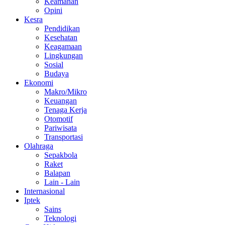
Keamanan
Opini
Kesra
Pendidikan
Kesehatan
Keagamaan
Lingkungan
Sosial
Budaya
Ekonomi
Makro/Mikro
Keuangan
Tenaga Kerja
Otomotif
Pariwisata
Transportasi
Olahraga
Sepakbola
Raket
Balapan
Lain - Lain
Internasional
Iptek
Sains
Teknologi