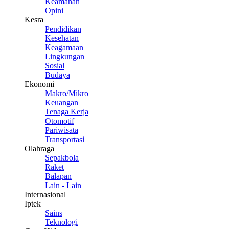
Keamanan
Opini
Kesra
Pendidikan
Kesehatan
Keagamaan
Lingkungan
Sosial
Budaya
Ekonomi
Makro/Mikro
Keuangan
Tenaga Kerja
Otomotif
Pariwisata
Transportasi
Olahraga
Sepakbola
Raket
Balapan
Lain - Lain
Internasional
Iptek
Sains
Teknologi