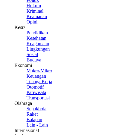
Politik
Hukum
Kriminal
Keamanan
Opini
Kesra
Pendidikan
Kesehatan
Keagamaan
Lingkungan
Sosial
Budaya
Ekonomi
Makro/Mikro
Keuangan
Tenaga Kerja
Otomotif
Pariwisata
Transportasi
Olahraga
Sepakbola
Raket
Balapan
Lain - Lain
Internasional