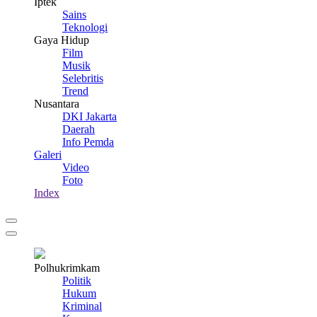
Iptek
Sains
Teknologi
Gaya Hidup
Film
Musik
Selebritis
Trend
Nusantara
DKI Jakarta
Daerah
Info Pemda
Galeri
Video
Foto
Index
Polhukrimkam
Politik
Hukum
Kriminal