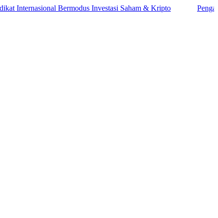
ternasional Bermodus Investasi Saham & Kripto
Pengamat Ingat