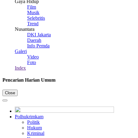
Gaya Hidup
Film
Musik
Selebritis
Trend
Nusantara
DKI Jakarta
Daerah
Info Pemda
Galeri
Video
Foto
Index
Pencarian Harian Umum
Close
Polhukrimkam
Politik
Hukum
Kriminal