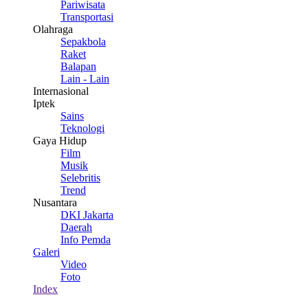
Pariwisata
Transportasi
Olahraga
Sepakbola
Raket
Balapan
Lain - Lain
Internasional
Iptek
Sains
Teknologi
Gaya Hidup
Film
Musik
Selebritis
Trend
Nusantara
DKI Jakarta
Daerah
Info Pemda
Galeri
Video
Foto
Index