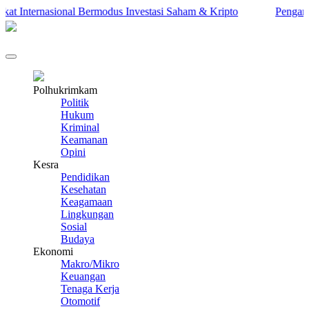
t Internasional Bermodus Investasi Saham & Kripto
Pengamat In
Polhukrimkam
Politik
Hukum
Kriminal
Keamanan
Opini
Kesra
Pendidikan
Kesehatan
Keagamaan
Lingkungan
Sosial
Budaya
Ekonomi
Makro/Mikro
Keuangan
Tenaga Kerja
Otomotif