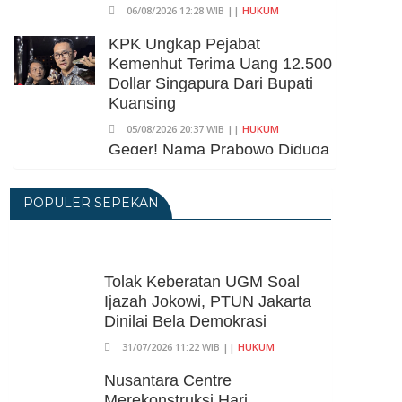
06/08/2026 12:28 WIB ||
HUKUM
KPK Ungkap Pejabat
Kemenhut Terima Uang 12.500
Dollar Singapura Dari Bupati
Kuansing
05/08/2026 20:37 WIB ||
HUKUM
Geger! Nama Prabowo Diduga
Dicatut Dalam Makalah MBG
Untuk Dapat Nobel
POPULER SEPEKAN
Perdamaian
05/08/2026 17:25 WIB ||
KRIMINAL
Transjakarta Blok M-Soetta
Ganti Nama Jadi
Tolak Keberatan UGM Soal
Transbandara, Tarif Dipatok
Ijazah Jokowi, PTUN Jakarta
Rp15.000
Dinilai Bela Demokrasi
05/08/2026 15:05 WIB ||
TRANSPORTASI
31/07/2026 11:22 WIB ||
HUKUM
BPS Klaim Angka
Nusantara Centre
Pengangguran Di Indonesia
Merekonstruksi Hari
Pada Mei 2026 Turun Jadi 7,22