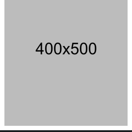
Perang Lawan AS
06/08/2026 19:39 WIB ||
INTERNASIONAL
707 Guru Dan Siswa SMKN 6
Semarang Keracunan, BGN
Suspend SPPG Karangturi
02/08/2026 14:42 WIB ||
KESEHATAN
Praperadilan Ketiga Roy Suryo
Ditolak, Gagal Dapat Ganti
Rugi Rp 206 Juta
06/08/2026 12:28 WIB ||
HUKUM
Jika Banding Juga Ditolak,
UGM Wajib Buka Dokumen
Akademik Jokowi Ke Publik
31/07/2026 13:23 WIB ||
HUKUM
Peluncuran Buku Dan
Simposium Nasional Nusantara