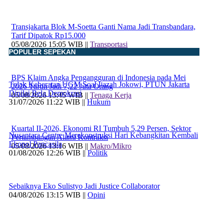
Transjakarta Blok M-Soetta Ganti Nama Jadi Transbandara,
Tarif Dipatok Rp15.000
05/08/2026 15:05 WIB ||
Transportasi
POPULER SEPEKAN
BPS Klaim Angka Pengangguran di Indonesia pada Mei
Tolak Keberatan UGM Soal Ijazah Jokowi, PTUN Jakarta
2026 Turun Jadi 7,22 Juta Orang
Dinilai Bela Demokrasi
05/08/2026 13:45 WIB ||
Tenaga Kerja
31/07/2026 11:22 WIB ||
Hukum
Kuartal II-2026, Ekonomi RI Tumbuh 5,29 Persen, Sektor
Nusantara Centre Merekonstruksi Hari Kebangkitan Kembali
Pertambangan Alami Kontraksi
Ekopol Pancasila
05/08/2026 13:16 WIB ||
Makro/Mikro
01/08/2026 12:26 WIB ||
Politik
Sebaiknya Eko Sulistyo Jadi Justice Collaborator
04/08/2026 13:15 WIB ||
Opini