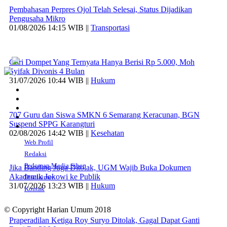
Pembahasan Perpres Ojol Telah Selesai, Status Dijadikan
Pengusaha Mikro
01/08/2026 14:15 WIB ||
Transportasi
Curi Dompet Yang Ternyata Hanya Berisi Rp 5.000, Moh
Syifak Divonis 4 Bulan
31/07/2026 10:44 WIB ||
Hukum
707 Guru dan Siswa SMKN 6 Semarang Keracunan, BGN
Suspend SPPG Karangturi
02/08/2026 14:42 WIB ||
Kesehatan
Web Profil
Redaksi
Pedoman Media Siber
Jika Banding Juga Ditolak, UGM Wajib Buka Dokumen
Akademik Jokowi ke Publik
Disclaimer
31/07/2026 13:23 WIB ||
Hukum
Kontak
© Copyright Harian Umum 2018
Praperadilan Ketiga Roy Suryo Ditolak, Gagal Dapat Ganti