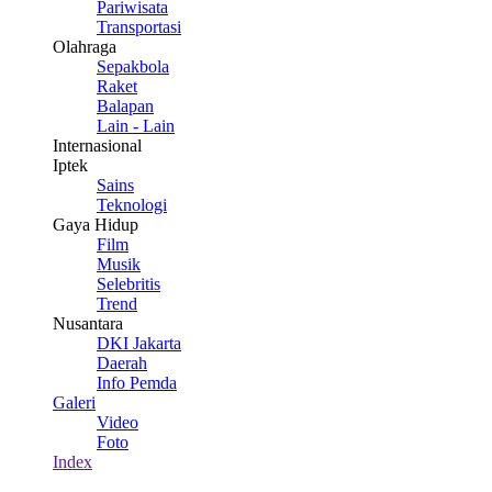
Pariwisata
Transportasi
Olahraga
Sepakbola
Raket
Balapan
Lain - Lain
Internasional
Iptek
Sains
Teknologi
Gaya Hidup
Film
Musik
Selebritis
Trend
Nusantara
DKI Jakarta
Daerah
Info Pemda
Galeri
Video
Foto
Index