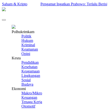
ham & Kripto
Pengamat Ingatkan Prabowo: Terlalu Berisiko Ji
Polhukrimkam
Politik
Hukum
Kriminal
Keamanan
Opini
Kesra
Pendidikan
Kesehatan
Keagamaan
Lingkungan
Sosial
Budaya
Ekonomi
Makro/Mikro
Keuangan
Tenaga Kerja
Otomotif