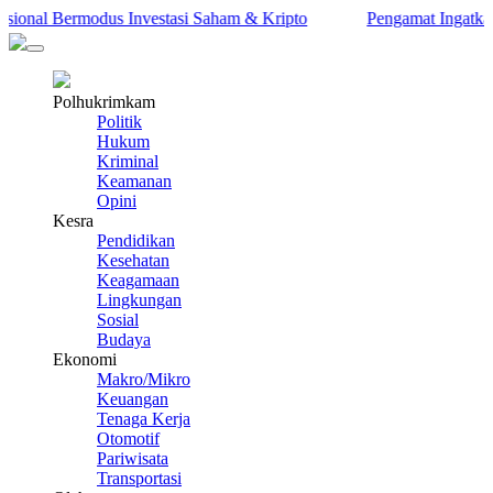
nal Bermodus Investasi Saham & Kripto
Pengamat Ingatkan Prab
Polhukrimkam
Politik
Hukum
Kriminal
Keamanan
Opini
Kesra
Pendidikan
Kesehatan
Keagamaan
Lingkungan
Sosial
Budaya
Ekonomi
Makro/Mikro
Keuangan
Tenaga Kerja
Otomotif
Pariwisata
Transportasi