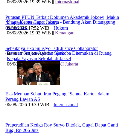
06/08/2026 19:39 WIB ||
Internasional
Putusan PTUN Terkait Dokumen Akademik Jokowi, Makin
Utang Kereta Cepat Jakarta - Bandung Akan Ditanggung
Menggerus Reputasi UGM
Kemenkeu
08/08/2026 17:52 WIB ||
Hukum
06/08/2026 19:02 WIB ||
Keuangan
Sebaiknya Eko Sulistyo Jadi Justice Collaborator
Ratusan Senjata Api dan Narkoba Ditemukan di Ruang
04/08/2026 13:15 WIB ||
Opini
Kepala Yayasan Sekolah di Jaksel
06/08/2026 17:40 WIB ||
DKI Jakarta
Eks Menhan Sebut, Iran Pegang "Semua Kartu" dalam
Perang Lawan AS
06/08/2026 19:39 WIB ||
Internasional
Praperadilan Ketiga Roy Suryo Ditolak, Gagal Dapat Ganti
Rugi Rp 206 Juta