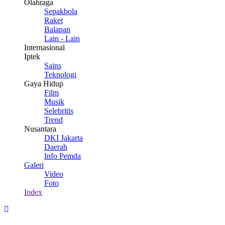
Olahraga
Sepakbola
Raket
Balapan
Lain - Lain
Internasional
Iptek
Sains
Teknologi
Gaya Hidup
Film
Musik
Selebritis
Trend
Nusantara
DKI Jakarta
Daerah
Info Pemda
Galeri
Video
Foto
Index