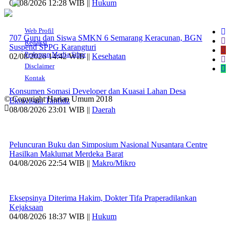
06/08/2026 12:28 WIB ||
Hukum
Web Profil
707 Guru dan Siswa SMKN 6 Semarang Keracunan, BGN
Redaksi
Suspend SPPG Karangturi
Pedoman Media Siber
02/08/2026 14:42 WIB ||
Kesehatan
Disclaimer
Kontak
Konsumen Somasi Developer dan Kuasai Lahan Desa
© Copyright Harian Umum 2018
Ekowisata Tahfidz
08/08/2026 23:01 WIB ||
Daerah
Peluncuran Buku dan Simposium Nasional Nusantara Centre
Hasilkan Maklumat Merdeka Barat
04/08/2026 22:54 WIB ||
Makro/Mikro
Eksepsinya Diterima Hakim, Dokter Tifa Praperadilankan
Kejaksaan
04/08/2026 18:37 WIB ||
Hukum