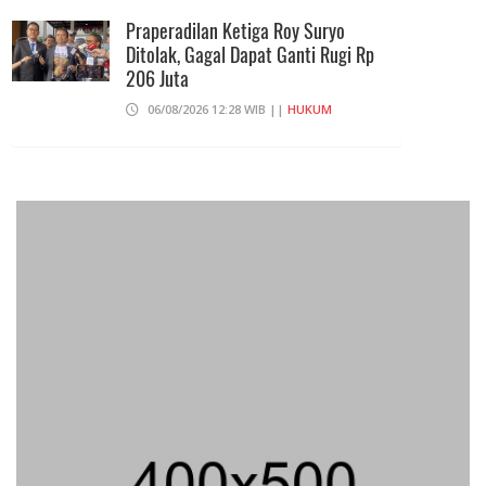
Praperadilan Ketiga Roy Suryo
Ditolak, Gagal Dapat Ganti Rugi Rp
206 Juta
06/08/2026 12:28 WIB ||
HUKUM
707 Guru Dan Siswa SMKN 6
Semarang Keracunan, BGN Suspend
SPPG Karangturi
02/08/2026 14:42 WIB ||
KESEHATAN
Peluncuran Buku Dan Simposium
Nasional Nusantara Centre Hasilkan
Maklumat Merdeka Barat
04/08/2026 22:54 WIB ||
MAKRO/MIKRO
Eksepsinya Diterima Hakim, Dokter
Tifa Praperadilankan Kejaksaan
04/08/2026 18:37 WIB ||
HUKUM