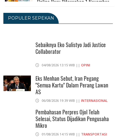
Online Baru Diterapkan 1 November
2026
06/08/2026 14:23 WIB ||
DKI JAKARTA
POPULER SEPEKAN
Praperadilan Ketiga Roy Suryo
Ditolak, Gagal Dapat Ganti Rugi Rp
206 Juta
Sebaiknya Eko Sulistyo Jadi Justice
Collaborator
06/08/2026 12:28 WIB ||
HUKUM
KPK Ungkap Pejabat Kemenhut
04/08/2026 13:15 WIB ||
OPINI
Terima Uang 12.500 Dollar Singapura
Dari Bupati Kuansing
Eks Menhan Sebut, Iran Pegang
"Semua Kartu" Dalam Perang Lawan
05/08/2026 20:37 WIB ||
HUKUM
AS
06/08/2026 19:39 WIB ||
INTERNASIONAL
Pembahasan Perpres Ojol Telah
Selesai, Status Dijadikan Pengusaha
Mikro
01/08/2026 14:15 WIB ||
TRANSPORTASI