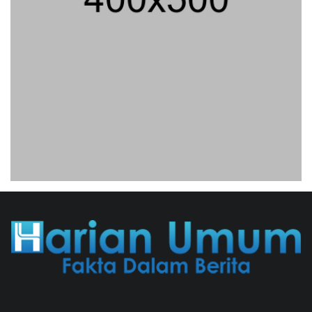
Analis: Pembalasan Iran Jika
Infrastruktur Energinya Diserang Bisa
Guncang Ekonomi Global
01/08/2026 22:09 WIB ||
DKI JAKARTA
Untung KAI Turun Tajam, Terbebani
Kereta Cepat Jakarta-Bandung
02/08/2026 21:26 WIB ||
TRANSPORTASI
Jenderal Dudung Pimpin Peluncuran
Buku Dan Diskusi UU Perekonomian
Nasional
03/08/2026 18:31 WIB ||
PENDIDIKAN