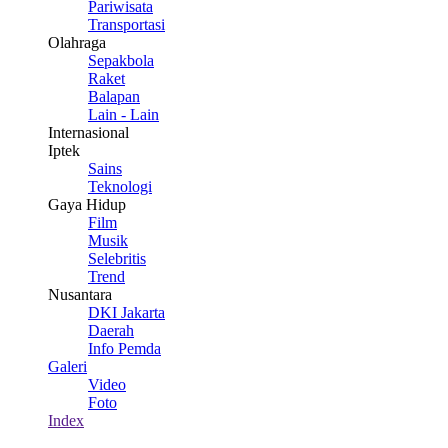
Pariwisata
Transportasi
Olahraga
Sepakbola
Raket
Balapan
Lain - Lain
Internasional
Iptek
Sains
Teknologi
Gaya Hidup
Film
Musik
Selebritis
Trend
Nusantara
DKI Jakarta
Daerah
Info Pemda
Galeri
Video
Foto
Index