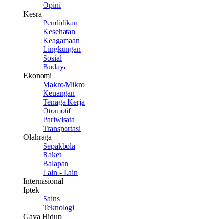
Opini
Kesra
Pendidikan
Kesehatan
Keagamaan
Lingkungan
Sosial
Budaya
Ekonomi
Makro/Mikro
Keuangan
Tenaga Kerja
Otomotif
Pariwisata
Transportasi
Olahraga
Sepakbola
Raket
Balapan
Lain - Lain
Internasional
Iptek
Sains
Teknologi
Gaya Hidup