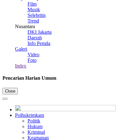
Film
Musik
Selebritis
Trend
Nusantara
DKI Jakarta
Daerah
Info Pemda
Galeri
Video
Foto
Index
Pencarian Harian Umum
Close
Polhukrimkam
Politik
Hukum
Kriminal
Keamanan