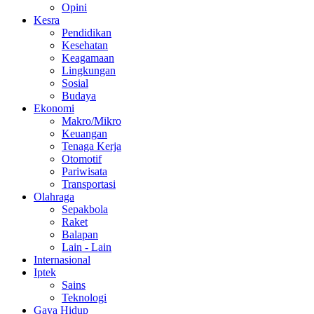
Opini
Kesra
Pendidikan
Kesehatan
Keagamaan
Lingkungan
Sosial
Budaya
Ekonomi
Makro/Mikro
Keuangan
Tenaga Kerja
Otomotif
Pariwisata
Transportasi
Olahraga
Sepakbola
Raket
Balapan
Lain - Lain
Internasional
Iptek
Sains
Teknologi
Gaya Hidup