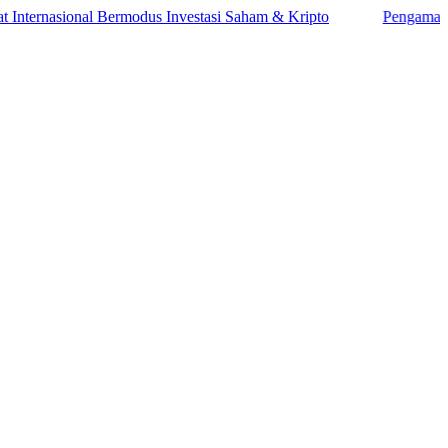
asional Bermodus Investasi Saham & Kripto
Pengamat Ingatkan 