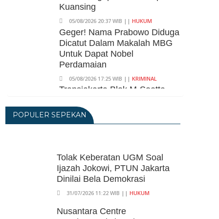
Kuansing
05/08/2026 20:37 WIB ||
HUKUM
Geger! Nama Prabowo Diduga
Dicatut Dalam Makalah MBG
Untuk Dapat Nobel
Perdamaian
05/08/2026 17:25 WIB ||
KRIMINAL
Transjakarta Blok M-Soetta
Ganti Nama Jadi
Transbandara, Tarif Dipatok
POPULER SEPEKAN
Rp15.000
05/08/2026 15:05 WIB ||
TRANSPORTASI
BPS Klaim Angka
Tolak Keberatan UGM Soal
Pengangguran Di Indonesia
Ijazah Jokowi, PTUN Jakarta
Pada Mei 2026 Turun Jadi 7,22
Dinilai Bela Demokrasi
Juta Orang
31/07/2026 11:22 WIB ||
HUKUM
05/08/2026 13:45 WIB ||
TENAGA KERJA
Kuartal II-2026, Ekonomi RI
Nusantara Centre
Tumbuh 5,29 Persen, Sektor