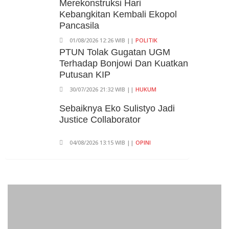
Merekonstruksi Hari
Pertambangan Alami Kontraksi
Kebangkitan Kembali Ekopol
05/08/2026 13:16 WIB ||
MAKRO/MIKRO
Pancasila
01/08/2026 12:26 WIB ||
POLITIK
PTUN Tolak Gugatan UGM
Terhadap Bonjowi Dan Kuatkan
Putusan KIP
30/07/2026 21:32 WIB ||
HUKUM
Sebaiknya Eko Sulistyo Jadi
Justice Collaborator
04/08/2026 13:15 WIB ||
OPINI
Pembahasan Perpres Ojol
Telah Selesai, Status Dijadikan
Pengusaha Mikro
01/08/2026 14:15 WIB ||
TRANSPORTASI
Curi Dompet Yang Ternyata