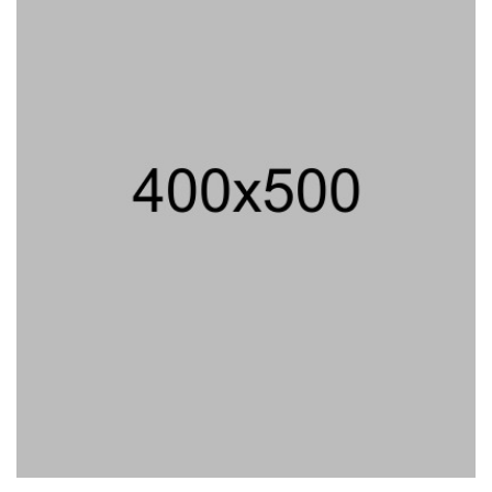
Hanya Berisi Rp 5.000, Moh
Syifak Divonis 4 Bulan
31/07/2026 10:44 WIB ||
HUKUM
707 Guru Dan Siswa SMKN 6
Semarang Keracunan, BGN
Suspend SPPG Karangturi
02/08/2026 14:42 WIB ||
KESEHATAN
Jika Banding Juga Ditolak,
UGM Wajib Buka Dokumen
Akademik Jokowi Ke Publik
31/07/2026 13:23 WIB ||
HUKUM
Peluncuran Buku Dan
Simposium Nasional Nusantara
Centre Hasilkan Maklumat
Merdeka Barat
04/08/2026 22:54 WIB ||
MAKRO/MIKRO
Jaksa KPK Limpahkan Kasus