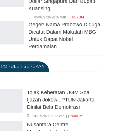
Dollar Singapura Dari Bupati
Kuansing
05/08/2026 20:37 WIB ||
HUKUM
Geger! Nama Prabowo Diduga
Dicatut Dalam Makalah MBG
Untuk Dapat Nobel
Perdamaian
05/08/2026 17:25 WIB ||
KRIMINAL
Transjakarta Blok M-Soetta
POPULER SEPEKAN
Ganti Nama Jadi
Transbandara, Tarif Dipatok
Rp15.000
Tolak Keberatan UGM Soal
05/08/2026 15:05 WIB ||
TRANSPORTASI
Ijazah Jokowi, PTUN Jakarta
BPS Klaim Angka
Dinilai Bela Demokrasi
Pengangguran Di Indonesia
Pada Mei 2026 Turun Jadi 7,22
31/07/2026 11:22 WIB ||
HUKUM
Juta Orang
Nusantara Centre
05/08/2026 13:45 WIB ||
TENAGA KERJA