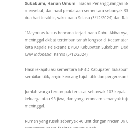
Sukabumi, Harian Umum
- Badan Penanggulangan Be
menyebut, dari hasil pendataan sementara sebanyak 33 
dua hari terakhir, yakni pada Selasa (3/12/2024) dan Ra
"Mayoritas kasus bencana terjadi pada Rabu. Akibatnya
meninggal akibat tertimbun tanah longsor di Kecamatan
kata Kepala Pelaksana BPBD Kabupaten Sukabumi Dede
CNN Indonesia
, Kamis (5/12/2024).
Hasil rekapitulasi sementara BPBD Kabupaten Sukabumi m
sembilan titik, angin kencang tujuh titik dan pergerakan
Jumlah warga terdampak tercatat sebanyak 103 kepala 
keluarga atau 93 jiwa, dan yang terancam sebanyak tuj
meninggal.
Rumah yang rusak sebanyak 40 unit dengan rincian 36 un