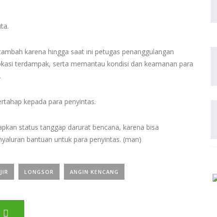
ta.
tambah karena hingga saat ini petugas penanggulangan
okasi terdampak, serta memantau kondisi dan keamanan para
.
ertahap kepada para penyintas.
an status tanggap darurat bencana, karena bisa
aluran bantuan untuk para penyintas. (man)
JIR
LONGSOR
ANGIN KENCANG