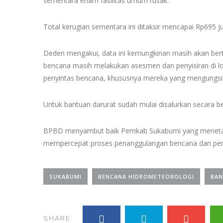
sementara enam fasilitas umum rusak.
Total kerugian sementara ini ditaksir mencapai Rp695 ju
Deden mengakui, data ini kemungkinan masih akan ber
bencana masih melakukan asesmen dan penyisiran di l
penyintas bencana, khususnya mereka yang mengungsi
Untuk bantuan darurat sudah mulai disalurkan secara b
BPBD menyambut baik Pemkab Sukabumi yang menetapk
mempercepat proses penanggulangan bencana dan peny
SUKABUMI
BENCANA HIDROMETEOROLOGI
BAN
SHARE: