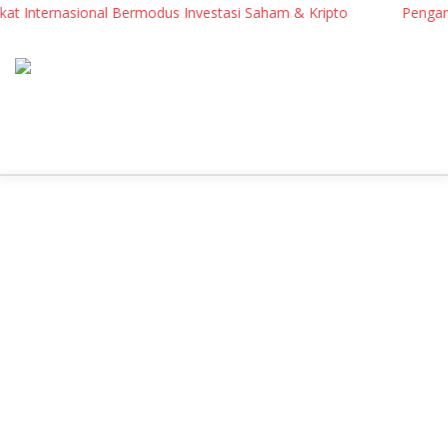
 Internasional Bermodus Investasi Saham & Kripto
Pengamat In