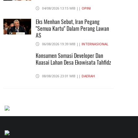
04/08/2026 13:15 WIB ||
OPINI
Eks Menhan Sebut, Iran Pegang
"Semua Kartu" Dalam Perang Lawan
AS
06/08/2026 19:39 WIB ||
INTERNASIONAL
Konsumen Somasi Developer Dan
Kuasai Lahan Desa Ekowisata Tahfidz
08/08/2026 23:01 WIB ||
DAERAH
Praperadilan Ketiga Roy Suryo
Ditolak, Gagal Dapat Ganti Rugi Rp
206 Juta
06/08/2026 12:28 WIB ||
HUKUM
Peluncuran Buku Dan Simposium
Nasional Nusantara Centre Hasilkan
Maklumat Merdeka Barat