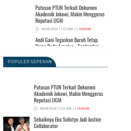
Putusan PTUN Terkait Dokumen
Akademik Jokowi, Makin Menggerus
Reputasi UGM
08/08/2026 17:52 WIB ||
HUKUM
Andi Gani Tegaskan Buruh Tetap
Demo Pada Agustus - September
07/08/2026 20:52 WIB ||
TENAGA KERJA
POPULER SEPEKAN
Terkait Ijazah Jokowi, 3 Gugatan Akan
Diajukan Ke PN Jakpus Dan PTUN
Putusan PTUN Terkait Dokumen
07/08/2026 19:06 WIB ||
HUKUM
Akademik Jokowi, Makin Menggerus
Reputasi UGM
Sidang Praperadilan Keempat Roy
08/08/2026 17:52 WIB ||
HUKUM
Suryo Ditinda
Sebaiknya Eko Sulistyo Jadi Justice
07/08/2026 17:10 WIB ||
HUKUM
Collaborator