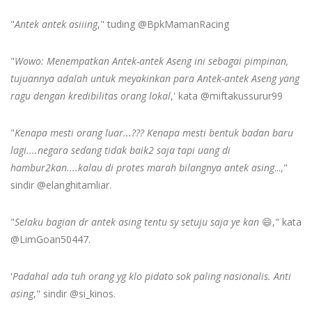
"
Antek antek asiiing
," tuding @BpkMamanRacing
"
Wowo: Menempatkan Antek-antek Aseng ini sebagai pimpinan,
tujuannya adalah untuk meyakinkan para Antek-antek Aseng yang
ragu dengan kredibilitas orang lokal
,' kata @miftakussurur99
"
Kenapa mesti orang luar...??? Kenapa mesti bentuk badan baru
lagi....negara sedang tidak baik2 saja tapi uang di
hambur2kan....kalau di protes marah bilangnya antek asing
...,"
sindir @elanghitamliar.
"
Selaku bagian dr antek asing tentu sy setuju saja ye kan
😄," kata
@LimGoan50447.
'
Padahal ada tuh orang yg klo pidato sok paling nasionalis. Anti
asing
," sindir @si_kinos.