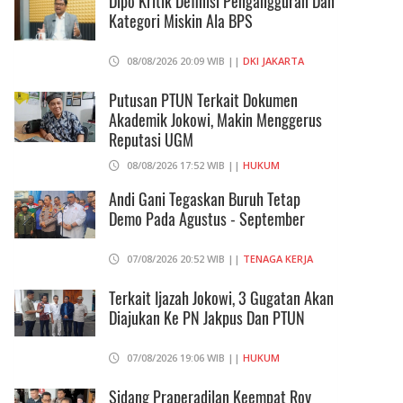
Dipo Kritik Definisi Pengangguran Dan
Kategori Miskin Ala BPS
08/08/2026 20:09 WIB ||
DKI JAKARTA
Putusan PTUN Terkait Dokumen
Akademik Jokowi, Makin Menggerus
Reputasi UGM
08/08/2026 17:52 WIB ||
HUKUM
Andi Gani Tegaskan Buruh Tetap
Demo Pada Agustus - September
07/08/2026 20:52 WIB ||
TENAGA KERJA
Terkait Ijazah Jokowi, 3 Gugatan Akan
Diajukan Ke PN Jakpus Dan PTUN
07/08/2026 19:06 WIB ||
HUKUM
Sidang Praperadilan Keempat Roy