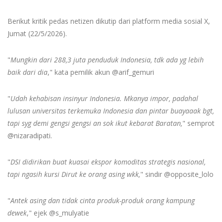
Berikut kritik pedas netizen dikutip dari platform media sosial X,
Jumat (22/5/2026).
"
Mungkin dari 288,3 juta penduduk Indonesia, tdk ada yg lebih
baik dari dia
," kata pemilik akun @arif_gemuri
"
Udah kehabisan insinyur Indonesia. Mkanya impor, padahal
lulusan universitas terkemuka Indonesia dan pintar buayaaak bgt,
tapi syg demi gengsi gengsi an sok ikut kebarat Baratan,
" semprot
@nizaradipati.
"
DSI didirikan buat kuasai ekspor komoditas strategis nasional,
tapi ngasih kursi Dirut ke orang asing wkk,
" sindir @opposite_lolo
"
Antek asing dan tidak cinta produk-produk orang kampung
dewek
," ejek @s_mulyatie