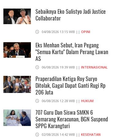
Ditemukan Di Ruang Kepala Yayasan
Sekolah Di Jaksel
Sebaiknya Eko Sulistyo Jadi Justice
Collaborator
06/08/2026 17:40 WIB ||
DKI JAKARTA
Ditunda, Pajak Untuk Pedagang
04/08/2026 13:15 WIB ||
OPINI
Online Baru Diterapkan 1 November
2026
Eks Menhan Sebut, Iran Pegang
"Semua Kartu" Dalam Perang Lawan
06/08/2026 14:23 WIB ||
DKI JAKARTA
AS
06/08/2026 19:39 WIB ||
INTERNASIONAL
Praperadilan Ketiga Roy Suryo
Ditolak, Gagal Dapat Ganti Rugi Rp
206 Juta
06/08/2026 12:28 WIB ||
HUKUM
707 Guru Dan Siswa SMKN 6
Semarang Keracunan, BGN Suspend
SPPG Karangturi
02/08/2026 14:42 WIB ||
KESEHATAN