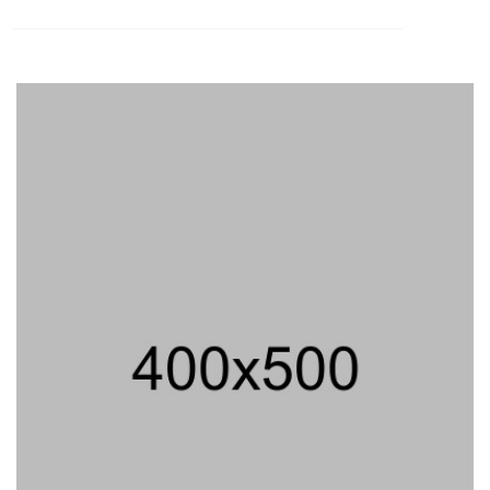
Peluncuran Buku Dan Simposium
Nasional Nusantara Centre Hasilkan
Maklumat Merdeka Barat
04/08/2026 22:54 WIB ||
MAKRO/MIKRO
Eksepsinya Diterima Hakim, Dokter
Tifa Praperadilankan Kejaksaan
04/08/2026 18:37 WIB ||
HUKUM
Jenderal Dudung Pimpin Peluncuran
Buku Dan Diskusi UU Perekonomian
Nasional
03/08/2026 18:31 WIB ||
PENDIDIKAN
Geger! Nama Prabowo Diduga Dicatut
Dalam Makalah MBG Untuk Dapat
Nobel Perdamaian
05/08/2026 17:25 WIB ||
KRIMINAL