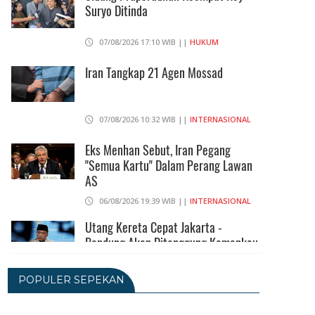
Suryo Ditinda
07/08/2026 17:10 WIB ||
HUKUM
Iran Tangkap 21 Agen Mossad
07/08/2026 10:32 WIB ||
INTERNASIONAL
Eks Menhan Sebut, Iran Pegang
"Semua Kartu" Dalam Perang Lawan
AS
06/08/2026 19:39 WIB ||
INTERNASIONAL
Utang Kereta Cepat Jakarta -
Bandung Akan Ditanggung Kemenkeu
06/08/2026 19:02 WIB ||
KEUANGAN
POPULER SEPEKAN
Ratusan Senjata Api Dan Narkoba