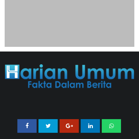
Analis: Pembalasan Iran Jika
Infrastruktur Energinya Diserang Bisa
Guncang Ekonomi Global
01/08/2026 22:09 WIB ||
DKI JAKARTA
Untung KAI Turun Tajam, Terbebani
Kereta Cepat Jakarta-Bandung
02/08/2026 21:26 WIB ||
TRANSPORTASI