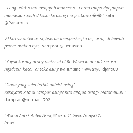
"
Asing tidak akan menjajah indonesia.. Karna tanpa dijajahpun
indonesia sudah dikasih ke asing ma prabowo
😂😂," kata
@Panurotto.
'
Akhirnya antek asing bneran memperkerjkn org asing di bawah
pemerintahan nya,"
semprot @DenasIdn1.
"
Kayak kurang orang pinter aj di Ri. Wowo kl omon2 serasa
ngadepin kaca...antek2 asing wo
?!!," sindir @wahyu_djanti88.
"
Siapa yang suka teriak antek2 asing?
Kekayaan kita di rampas asing? Kita dijajah asing? Matamuuuu
,"
damprat @herman1702
"
Wahai Antek Antek Asing
!!!' seru @DavidWijaya82.
(man)