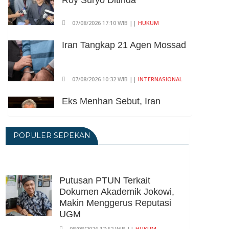
Roy Suryo Ditinda
07/08/2026 17:10 WIB ||
HUKUM
Iran Tangkap 21 Agen Mossad
07/08/2026 10:32 WIB ||
INTERNASIONAL
Eks Menhan Sebut, Iran
Pegang "Semua Kartu" Dalam
Perang Lawan AS
POPULER SEPEKAN
06/08/2026 19:39 WIB ||
INTERNASIONAL
Utang Kereta Cepat Jakarta -
Bandung Akan Ditanggung
Kemenkeu
Putusan PTUN Terkait
Dokumen Akademik Jokowi,
06/08/2026 19:02 WIB ||
KEUANGAN
Makin Menggerus Reputasi
Ratusan Senjata Api Dan
UGM
Narkoba Ditemukan Di Ruang
08/08/2026 17:52 WIB ||
HUKUM