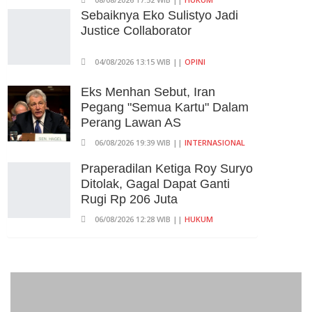
Kepala Yayasan Sekolah Di
Sebaiknya Eko Sulistyo Jadi
Jaksel
Justice Collaborator
06/08/2026 17:40 WIB ||
DKI JAKARTA
04/08/2026 13:15 WIB ||
OPINI
Eks Menhan Sebut, Iran
Pegang "Semua Kartu" Dalam
Perang Lawan AS
06/08/2026 19:39 WIB ||
INTERNASIONAL
Praperadilan Ketiga Roy Suryo
Ditolak, Gagal Dapat Ganti
Rugi Rp 206 Juta
06/08/2026 12:28 WIB ||
HUKUM
707 Guru Dan Siswa SMKN 6
Semarang Keracunan, BGN
Suspend SPPG Karangturi
02/08/2026 14:42 WIB ||
KESEHATAN