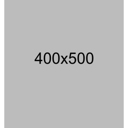
Konsumen Somasi Developer
Dan Kuasai Lahan Desa
Ekowisata Tahfidz
08/08/2026 23:01 WIB ||
DAERAH
Peluncuran Buku Dan
Simposium Nasional Nusantara
Centre Hasilkan Maklumat
Merdeka Barat
04/08/2026 22:54 WIB ||
MAKRO/MIKRO
Eksepsinya Diterima Hakim,
Dokter Tifa Praperadilankan
Kejaksaan
04/08/2026 18:37 WIB ||
HUKUM
Geger! Nama Prabowo Diduga
Dicatut Dalam Makalah MBG
Untuk Dapat Nobel
Perdamaian
05/08/2026 17:25 WIB ||
KRIMINAL