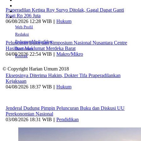
Praperadilan Ketiga Roy Suryo Ditolak, Gagal Dapat Ganti
Rugi Rp 206 Juta
06/08/2026 12:28 WIB ||
Hukum
Web Profil
Redaksi
Pedoman Media Siber
Peluncuran Buku dan Simposium Nasional Nusantara Centre
Hasilkan Maklumat Merdeka Barat
Disclaimer
04/08/2026 22:54 WIB ||
Makro/Mikro
Kontak
© Copyright Harian Umum 2018
Eksepsinya Diterima Hakim, Dokter Tifa Praperadilankan
Kejaksaan
04/08/2026 18:37 WIB ||
Hukum
Jenderal Dudung Pimpin Peluncuran Buku dan Diskusi UU
Perekonomian Nasional
03/08/2026 18:31 WIB ||
Pendidikan