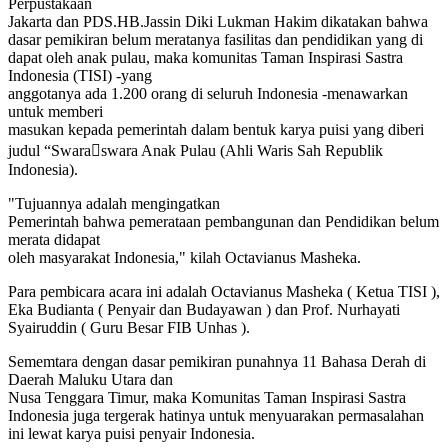
Perpustakaan
Jakarta dan PDS.HB.Jassin Diki Lukman Hakim dikatakan bahwa
dasar pemikiran belum meratanya fasilitas dan pendidikan yang di
dapat oleh anak pulau, maka komunitas Taman Inspirasi Sastra
Indonesia (TISI) -yang
anggotanya ada 1.200 orang di seluruh Indonesia -menawarkan
untuk memberi
masukan kepada pemerintah dalam bentuk karya puisi yang diberi
judul “Swara￾swara Anak Pulau (Ahli Waris Sah Republik
Indonesia).
"Tujuannya adalah mengingatkan
Pemerintah bahwa pemerataan pembangunan dan Pendidikan belum
merata didapat
oleh masyarakat Indonesia," kilah Octavianus Masheka.
Para pembicara acara ini adalah Octavianus Masheka ( Ketua TISI ),
Eka Budianta ( Penyair dan Budayawan ) dan Prof. Nurhayati
Syairuddin ( Guru Besar FIB Unhas ).
Sememtara dengan dasar pemikiran punahnya 11 Bahasa Derah di
Daerah Maluku Utara dan
Nusa Tenggara Timur, maka Komunitas Taman Inspirasi Sastra
Indonesia juga tergerak hatinya untuk menyuarakan permasalahan
ini lewat karya puisi penyair Indonesia.