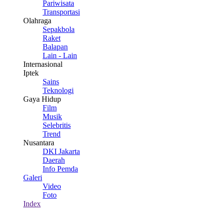
Pariwisata
Transportasi
Olahraga
Sepakbola
Raket
Balapan
Lain - Lain
Internasional
Iptek
Sains
Teknologi
Gaya Hidup
Film
Musik
Selebritis
Trend
Nusantara
DKI Jakarta
Daerah
Info Pemda
Galeri
Video
Foto
Index