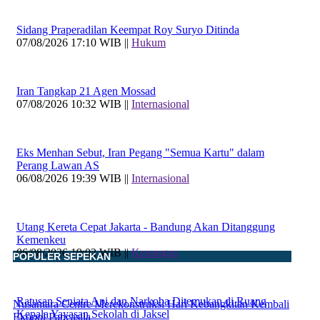
Sidang Praperadilan Keempat Roy Suryo Ditinda
07/08/2026 17:10 WIB ||
Hukum
Iran Tangkap 21 Agen Mossad
07/08/2026 10:32 WIB ||
Internasional
Eks Menhan Sebut, Iran Pegang "Semua Kartu" dalam
Perang Lawan AS
06/08/2026 19:39 WIB ||
Internasional
Utang Kereta Cepat Jakarta - Bandung Akan Ditanggung
Kemenkeu
06/08/2026 19:02 WIB ||
Keuangan
POPULER SEPEKAN
Ratusan Senjata Api dan Narkoba Ditemukan di Ruang
Nusantara Centre Merekonstruksi Hari Kebangkitan Kembali
Kepala Yayasan Sekolah di Jaksel
Ekopol Pancasila