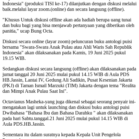
Indonesia" (produksi TISI ke-17) dilanjutkan dengan diskusi melalui
baik.melalui layar zoom.(online) dan secara langsung (offline).
"Khusus Untuk diskusi offline akan ada hadiah berupa uang tunai
dan buku bagi yang bisa menjawab pertanyaan yang diberikan oleh
panitia," ucap Bung Octa.
Diskusi secara online (layar zoom) peluncuran buku antologi puisi
bersama "Swara-Swara Anak Pulau atau Ahli Waris Sah Republik
Indonesia" akan dilaksanakan pada Kamis, 19 Juni 2025 pukul
19.15 WIB.
Sedangkan diskusi secara langsung (offline) akan dilaksanakan pada
jumat tanggal 20 Juni 2025 mulai pukul 14.15 WIB di Aula PDS
HB.Jassin, Lantai IV, Gedung Ali Sadikin, Pusat Kesenian Jakarta
(PKJ) di Taman Ismail Marzuki (TIM) Jakarta dengan tema "Realita
dan Mimpi Anak Pulau Saat Ini".
Octavianus Masheka-yang juga dikenal sebagai seorang penyair ini-
mengatakan lagi untuk launching dan diskusi buku antologi puisi
Dwibahasa "Bahasa Ibu dan Bahasa Darahku " akan dilaksanakan
pada hari Sabtu.tanggal.21 Juni 2025 mulai pukul 14.15 WIB di
Aula PDS.HB.Jassin.
Sementara itu dalam suratnya kepada Kepala Unit Pengelola