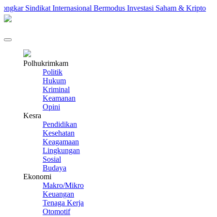
 Sindikat Internasional Bermodus Investasi Saham & Kripto
Pe
Polhukrimkam
Politik
Hukum
Kriminal
Keamanan
Opini
Kesra
Pendidikan
Kesehatan
Keagamaan
Lingkungan
Sosial
Budaya
Ekonomi
Makro/Mikro
Keuangan
Tenaga Kerja
Otomotif