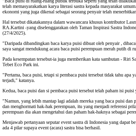
"Baca puisi di ruang-ruang publik terbuka seperti yang telah dilak
telah memasyarakatkan karya literasi sastra kepada masyarakat umum.In
ekonomi yang juga dikenal sebagai seorang penyair telah menerbitkan 
Hal tersebut dikatakannya dalam wawancara khusus kontributor Lasm
RA.Kartini -yang diselenggarakan oleh Taman Inspirasi Sastra Indon
(27/4/2025).
"Daripada dibandingkan baca karya puisi dibuat oleh penyair , dibaca
saya sangat mendukung acara baca puisi perempuan merah putih di ru
Pada kesempatan tersebut-ia juga memberikan kata sambutan - Riri Sa
Tebet Eco Park ini.
"Pertama, baca puisi, tetapi si pembaca puisi tersebut tidak tahu apa y
terjadi," katanya.
Kedua, baca puisi dan si pembaca puisi tersebut telah paham isi puisi 
"Namun, yang lebih mantap lagi adalah mereka yang baca puisi dan paha
dan menghormati hak-hak perempuan, itu yang menjadi referensi prila
perempuan dia akan mengetahui dan paham hak-haknya sebagai per
Menjawab pertanyaan seputar event sastra di Indonesia yang dapat be
ada 4 pilar supaya event (acara) sastra bisa berhasil.