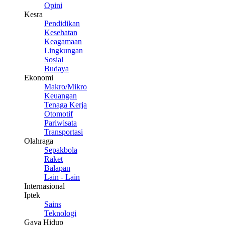
Opini
Kesra
Pendidikan
Kesehatan
Keagamaan
Lingkungan
Sosial
Budaya
Ekonomi
Makro/Mikro
Keuangan
Tenaga Kerja
Otomotif
Pariwisata
Transportasi
Olahraga
Sepakbola
Raket
Balapan
Lain - Lain
Internasional
Iptek
Sains
Teknologi
Gaya Hidup