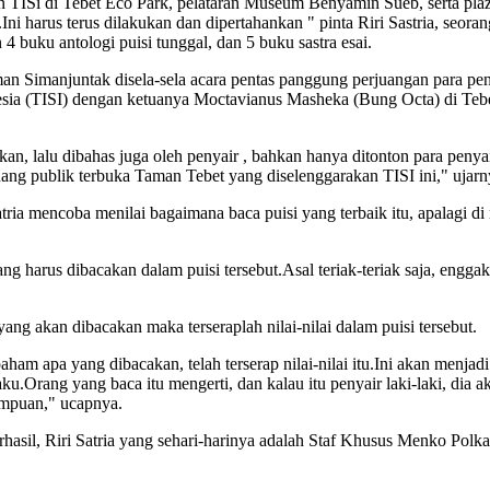
ukan TISi di Tebet Eco Park, pelataran Museum Benyamin Sueb, serta p
i harus terus dilakukan dan dipertahankan " pinta Riri Sastria, seoran
4 buku antologi puisi tunggal, dan 5 buku sastra esai.
an Simanjuntak disela-sela acara pentas panggung perjuangan para pe
esia (TISI) dengan ketuanya Moctavianus Masheka (Bung Octa) di Tebe
kan, lalu dibahas juga oleh penyair , bahkan hanya ditonton para penya
ang publik terbuka Taman Tebet yang diselenggarakan TISI ini," ujarn
tria mencoba menilai bagaimana baca puisi yang terbaik itu, apalagi d
ang harus dibacakan dalam puisi tersebut.Asal teriak-teriak saja, enggak
yang akan dibacakan maka terseraplah nilai-nilai dalam puisi tersebut.
m apa yang dibacakan, telah terserap nilai-nilai itu.Ini akan menjadi 
ku.Orang yang baca itu mengerti, dan kalau itu penyair laki-laki, dia
empuan," ucapnya.
rhasil, Riri Satria yang sehari-harinya adalah Staf Khusus Menko Polk