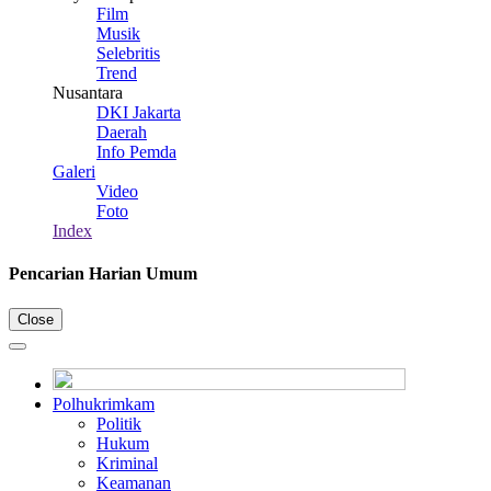
Film
Musik
Selebritis
Trend
Nusantara
DKI Jakarta
Daerah
Info Pemda
Galeri
Video
Foto
Index
Pencarian Harian Umum
Close
Polhukrimkam
Politik
Hukum
Kriminal
Keamanan