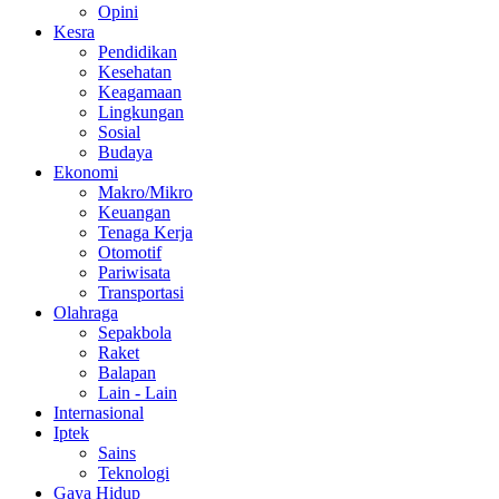
Opini
Kesra
Pendidikan
Kesehatan
Keagamaan
Lingkungan
Sosial
Budaya
Ekonomi
Makro/Mikro
Keuangan
Tenaga Kerja
Otomotif
Pariwisata
Transportasi
Olahraga
Sepakbola
Raket
Balapan
Lain - Lain
Internasional
Iptek
Sains
Teknologi
Gaya Hidup