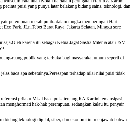
laza Museum Fatahillah Kota Tua dalam peringatan Hari RA.Kartini
g pecinta puisi yang punya latar belakang bidang sains, teknologi, dan
nyair perempuan merah putih- dalam rangka memperingati Hari
t Eco Park, JLn.Tebet Barat Raya, Jakarta Selatan, Minggu sore
ir saja.Oleh karena itu sebagai Ketua Jagat Sastra Milenia atau JSM
ya.
i ruang-ruang publik yang terbuka bagi masyarakat umum seperti di
 jelas baca apa sebetulnya.Peresapan terhadap nilai-nilai puisi tidak
referensi prilaku.Misal baca puisi tentang RA Kartini, emansipasi,
 akan menghormati hak-hak perempuan, sedangkan kalau itu penyair
am bidang teknologi digital, siber, dan ekonomi ini menjawab bahwa