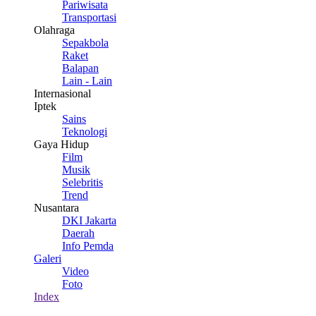
Pariwisata
Transportasi
Olahraga
Sepakbola
Raket
Balapan
Lain - Lain
Internasional
Iptek
Sains
Teknologi
Gaya Hidup
Film
Musik
Selebritis
Trend
Nusantara
DKI Jakarta
Daerah
Info Pemda
Galeri
Video
Foto
Index