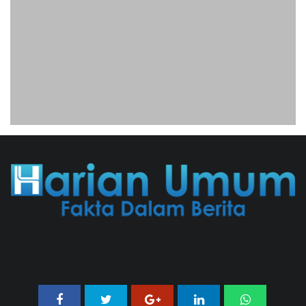
05/08/2026 17:25 WIB ||
KRIMINAL
Jenderal Dudung Pimpin Peluncuran
Buku Dan Diskusi UU Perekonomian
Nasional
03/08/2026 18:31 WIB ||
PENDIDIKAN
Untung KAI Turun Tajam, Terbebani
Kereta Cepat Jakarta-Bandung
02/08/2026 21:26 WIB ||
TRANSPORTASI