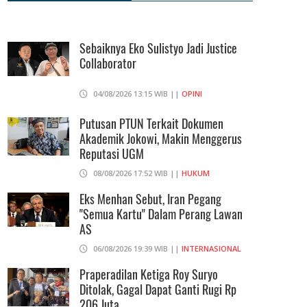
Utang Kereta Cepat Jakarta -
Bandung Akan Ditanggung Kemenkeu
Sebaiknya Eko Sulistyo Jadi Justice
06/08/2026 19:02 WIB ||
KEUANGAN
Collaborator
Ratusan Senjata Api Dan Narkoba
04/08/2026 13:15 WIB ||
OPINI
Ditemukan Di Ruang Kepala Yayasan
Sekolah Di Jaksel
Putusan PTUN Terkait Dokumen
Akademik Jokowi, Makin Menggerus
06/08/2026 17:40 WIB ||
DKI JAKARTA
Reputasi UGM
08/08/2026 17:52 WIB ||
HUKUM
Eks Menhan Sebut, Iran Pegang
"Semua Kartu" Dalam Perang Lawan
AS
06/08/2026 19:39 WIB ||
INTERNASIONAL
Praperadilan Ketiga Roy Suryo
Ditolak, Gagal Dapat Ganti Rugi Rp
206 Juta