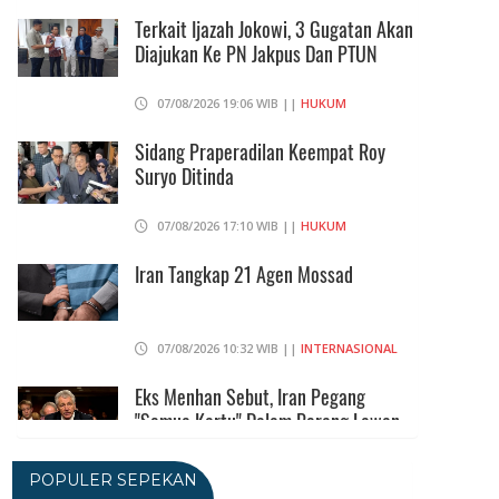
Terkait Ijazah Jokowi, 3 Gugatan Akan
Diajukan Ke PN Jakpus Dan PTUN
07/08/2026 19:06 WIB ||
HUKUM
Sidang Praperadilan Keempat Roy
Suryo Ditinda
07/08/2026 17:10 WIB ||
HUKUM
Iran Tangkap 21 Agen Mossad
07/08/2026 10:32 WIB ||
INTERNASIONAL
Eks Menhan Sebut, Iran Pegang
"Semua Kartu" Dalam Perang Lawan
AS
06/08/2026 19:39 WIB ||
INTERNASIONAL
POPULER SEPEKAN