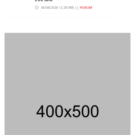
06/08/2026 12:28 WIB ||
HUKUM
707 Guru Dan Siswa SMKN 6
Semarang Keracunan, BGN Suspend
SPPG Karangturi
02/08/2026 14:42 WIB ||
KESEHATAN
Peluncuran Buku Dan Simposium
Nasional Nusantara Centre Hasilkan
Maklumat Merdeka Barat
04/08/2026 22:54 WIB ||
MAKRO/MIKRO
Eksepsinya Diterima Hakim, Dokter
Tifa Praperadilankan Kejaksaan
04/08/2026 18:37 WIB ||
HUKUM
Geger! Nama Prabowo Diduga Dicatut
Dalam Makalah MBG Untuk Dapat
Nobel Perdamaian