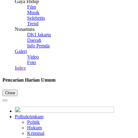
Gaya Hidup
Film
Musik
Selebritis
Trend
Nusantara
DKI Jakarta
Daerah
Info Pemda
Galeri
Video
Foto
Index
Pencarian Harian Umum
Close
Polhukrimkam
Politik
Hukum
Kriminal