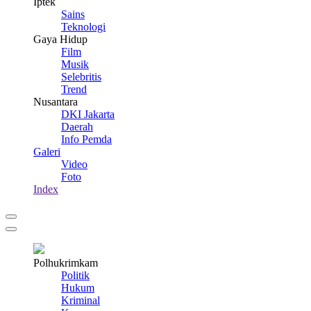
Iptek
Sains
Teknologi
Gaya Hidup
Film
Musik
Selebritis
Trend
Nusantara
DKI Jakarta
Daerah
Info Pemda
Galeri
Video
Foto
Index
Polhukrimkam
Politik
Hukum
Kriminal