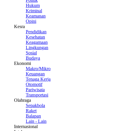
Politik
Hukum
Kriminal
Keamanan
Opini
Kesra
Pendidikan
Kesehatan
Keagamaan
Lingkungan
Sosial
Budaya
Ekonomi
Makro/Mikro
Keuangan
Tenaga Kerja
Otomotif
Pariwisata
Transportasi
Olahraga
Sepakbola
Raket
Balapan
Lain - Lain
Internasional