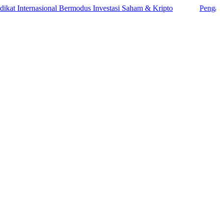
ternasional Bermodus Investasi Saham & Kripto
Pengamat Ingat