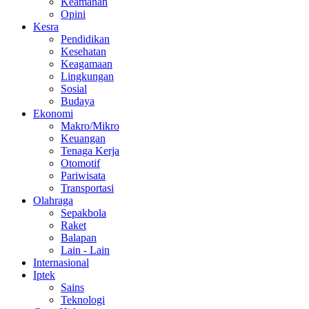
Keamanan
Opini
Kesra
Pendidikan
Kesehatan
Keagamaan
Lingkungan
Sosial
Budaya
Ekonomi
Makro/Mikro
Keuangan
Tenaga Kerja
Otomotif
Pariwisata
Transportasi
Olahraga
Sepakbola
Raket
Balapan
Lain - Lain
Internasional
Iptek
Sains
Teknologi