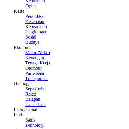
Keamanan
Opini
Kesra
Pendidikan
Kesehatan
Keagamaan
Lingkungan
Sosial
Budaya
Ekonomi
Makro/Mikro
Keuangan
Tenaga Kerja
Otomotif
Pariwisata
Transportasi
Olahraga
Sepakbola
Raket
Balapan
Lain - Lain
Internasional
Iptek
Sains
Teknologi