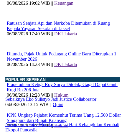
06/08/2026 19:02 WIB ||
Keuangan
Ratusan Senjata Api dan Narkoba Ditemukan di Ruang
Kepala Yayasan Sekolah di Jaksel
06/08/2026 17:40 WIB ||
DKI Jakarta
Ditunda, Pajak Untuk Pedagang Online Baru Diterapkan 1
November 2026
06/08/2026 14:23 WIB ||
DKI Jakarta
POPULER SEPEKAN
Praperadilan Ketiga Roy Suryo Ditolak, Gagal Dapat Ganti
Rugi Rp 206 Juta
06/08/2026 12:28 WIB ||
Hukum
Sebaiknya Eko Sulistyo Jadi Justice Collaborator
04/08/2026 13:15 WIB ||
Opini
KPK Ungkap Pejabat Kemenhut Terima Uang 12.500 Dollar
Singapura dari Bupati Kuansing
Nusantara Centre Merekonstruksi Hari Kebangkitan Kembali
05/08/2026 20:37 WIB ||
Hukum
Ekopol Pancasila