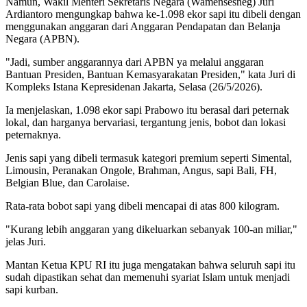
Namun, Wakil Menteri Sekretaris Negara (Wamensesneg) Juri
Ardiantoro mengungkap bahwa ke-1.098 ekor sapi itu dibeli dengan
menggunakan anggaran dari Anggaran Pendapatan dan Belanja
Negara (APBN).
"Jadi, sumber anggarannya dari APBN ya melalui anggaran
Bantuan Presiden, Bantuan Kemasyarakatan Presiden," kata Juri di
Kompleks Istana Kepresidenan Jakarta, Selasa (26/5/2026).
Ia menjelaskan, 1.098 ekor sapi Prabowo itu berasal dari peternak
lokal, dan harganya bervariasi, tergantung jenis, bobot dan lokasi
peternaknya.
Jenis sapi yang dibeli termasuk kategori premium seperti Simental,
Limousin, Peranakan Ongole, Brahman, Angus, sapi Bali, FH,
Belgian Blue, dan Carolaise.
Rata-rata bobot sapi yang dibeli mencapai di atas 800 kilogram.
"Kurang lebih anggaran yang dikeluarkan sebanyak 100-an miliar,"
jelas Juri.
Mantan Ketua KPU RI itu juga mengatakan bahwa seluruh sapi itu
sudah dipastikan sehat dan memenuhi syariat Islam untuk menjadi
sapi kurban.