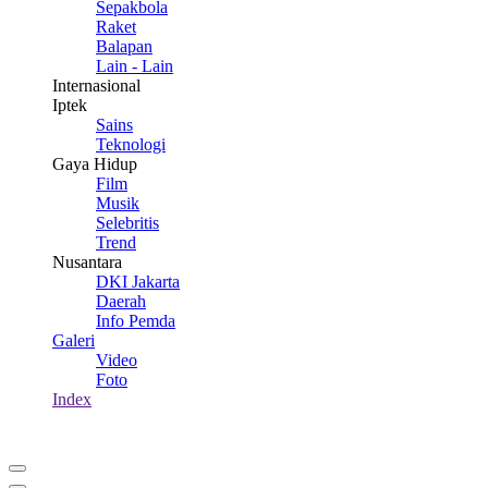
Sepakbola
Raket
Balapan
Lain - Lain
Internasional
Iptek
Sains
Teknologi
Gaya Hidup
Film
Musik
Selebritis
Trend
Nusantara
DKI Jakarta
Daerah
Info Pemda
Galeri
Video
Foto
Index