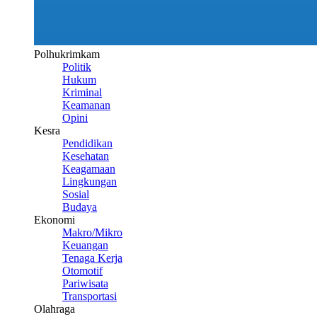
Polhukrimkam
Politik
Hukum
Kriminal
Keamanan
Opini
Kesra
Pendidikan
Kesehatan
Keagamaan
Lingkungan
Sosial
Budaya
Ekonomi
Makro/Mikro
Keuangan
Tenaga Kerja
Otomotif
Pariwisata
Transportasi
Olahraga