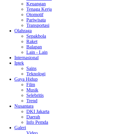
Keuangan
Tenaga Kerja
Otomotif
Pariwisata
Transportasi
Olahraga
Sepakbola
Raket
Balapan
Lain - Lain
Internasional
Iptek
Sains
Teknologi
Gaya Hidup
Film
Musik
Selebritis
Trend
Nusantara
DKI Jakarta
Daerah
Info Pemda
Galeri
Video