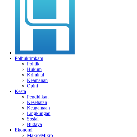
Polhukrimkam
Politik
Hukum
Kriminal
Keamanan
Opini
Kesra
Pendidikan
Kesehatan
Keagamaan
Lingkungan
Sosial
Budaya
Ekonomi
Makro/Mikro