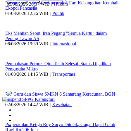
Nusantara Centre Merekonstruksi Hari Kebangkitan Kembali
05/08/2026 20:37 WIB ||
Hukum
Ekopol Pancasila
01/08/2026 12:26 WIB ||
Politik
Eks Menhan Sebut, Iran Pegang "Semua Kartu" dalam
Perang Lawan AS
06/08/2026 19:39 WIB ||
Internasional
Pembahasan Perpres Ojol Telah Selesai, Status Dijadikan
Pengusaha Mikro
01/08/2026 14:15 WIB ||
Transportasi
707 Guru dan Siswa SMKN 6 Semarang Keracunan, BGN
Suspend SPPG Karangturi
02/08/2026 14:42 WIB ||
Kesehatan
Praperadilan Ketiga Roy Suryo Ditolak, Gagal Dapat Ganti
Rugi Rp 206 Juta