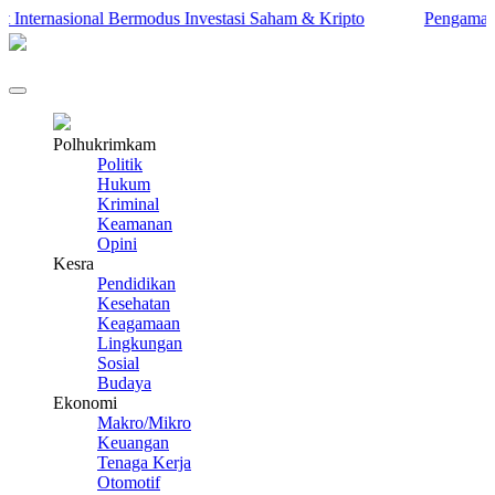
nternasional Bermodus Investasi Saham & Kripto
Pengamat Inga
Polhukrimkam
Politik
Hukum
Kriminal
Keamanan
Opini
Kesra
Pendidikan
Kesehatan
Keagamaan
Lingkungan
Sosial
Budaya
Ekonomi
Makro/Mikro
Keuangan
Tenaga Kerja
Otomotif