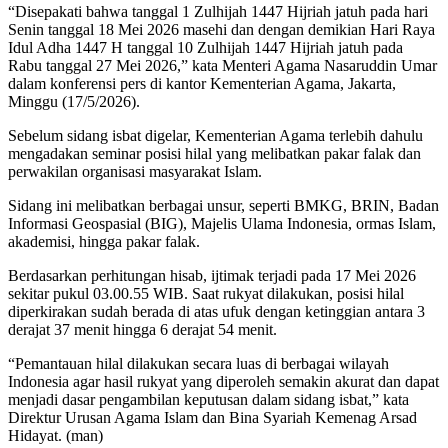
“Disepakati bahwa tanggal 1 Zulhijah 1447 Hijriah jatuh pada hari
Senin tanggal 18 Mei 2026 masehi dan dengan demikian Hari Raya
Idul Adha 1447 H tanggal 10 Zulhijah 1447 Hijriah jatuh pada
Rabu tanggal 27 Mei 2026,” kata Menteri Agama Nasaruddin Umar
dalam konferensi pers di kantor Kementerian Agama, Jakarta,
Minggu (17/5/2026).
Sebelum sidang isbat digelar, Kementerian Agama terlebih dahulu
mengadakan seminar posisi hilal yang melibatkan pakar falak dan
perwakilan organisasi masyarakat Islam.
Sidang ini melibatkan berbagai unsur, seperti BMKG, BRIN, Badan
Informasi Geospasial (BIG), Majelis Ulama Indonesia, ormas Islam,
akademisi, hingga pakar falak.
Berdasarkan perhitungan hisab, ijtimak terjadi pada 17 Mei 2026
sekitar pukul 03.00.55 WIB. Saat rukyat dilakukan, posisi hilal
diperkirakan sudah berada di atas ufuk dengan ketinggian antara 3
derajat 37 menit hingga 6 derajat 54 menit.
“Pemantauan hilal dilakukan secara luas di berbagai wilayah
Indonesia agar hasil rukyat yang diperoleh semakin akurat dan dapat
menjadi dasar pengambilan keputusan dalam sidang isbat,” kata
Direktur Urusan Agama Islam dan Bina Syariah Kemenag Arsad
Hidayat. (man)