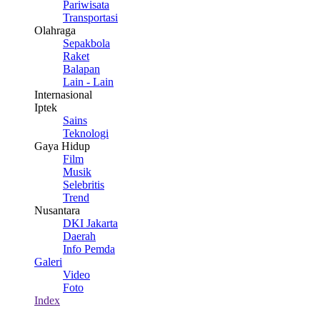
Pariwisata
Transportasi
Olahraga
Sepakbola
Raket
Balapan
Lain - Lain
Internasional
Iptek
Sains
Teknologi
Gaya Hidup
Film
Musik
Selebritis
Trend
Nusantara
DKI Jakarta
Daerah
Info Pemda
Galeri
Video
Foto
Index