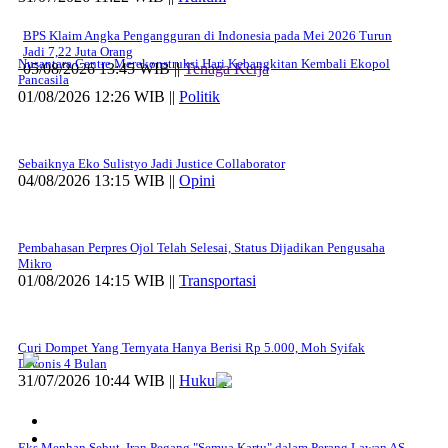
BPS Klaim Angka Pengangguran di Indonesia pada Mei 2026 Turun
Jadi 7,22 Juta Orang
Nusantara Centre Merekonstruksi Hari Kebangkitan Kembali Ekopol
05/08/2026 13:45 WIB ||
Tenaga Kerja
Pancasila
01/08/2026 12:26 WIB ||
Politik
Sebaiknya Eko Sulistyo Jadi Justice Collaborator
04/08/2026 13:15 WIB ||
Opini
Pembahasan Perpres Ojol Telah Selesai, Status Dijadikan Pengusaha
Mikro
01/08/2026 14:15 WIB ||
Transportasi
Curi Dompet Yang Ternyata Hanya Berisi Rp 5.000, Moh Syifak
Divonis 4 Bulan
31/07/2026 10:44 WIB ||
Hukum
Eks Menhan Sebut, Iran Pegang "Semua Kartu" dalam Perang Lawan AS