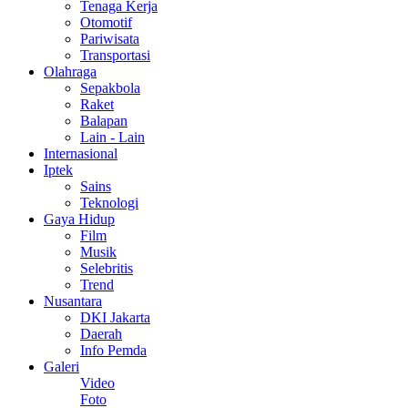
Tenaga Kerja
Otomotif
Pariwisata
Transportasi
Olahraga
Sepakbola
Raket
Balapan
Lain - Lain
Internasional
Iptek
Sains
Teknologi
Gaya Hidup
Film
Musik
Selebritis
Trend
Nusantara
DKI Jakarta
Daerah
Info Pemda
Galeri
Video
Foto