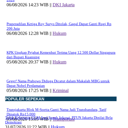
06/08/2026 14:23 WIB ||
DKI Jakarta
Praperadilan Ketiga Roy Suryo Ditolak, Gagal Dapat Ganti Rugi Rp
206 Juta
06/08/2026 12:28 WIB ||
Hukum
KPK Ungkap Pejabat Kemenhut Terima Uang 12.500 Dollar Singapura
dari Bupati Kuansing
05/08/2026 20:37 WIB ||
Hukum
Geger! Nama Prabowo Diduga Dicatut dalam Makalah MBG untuk
Dapat Nobel Perdamaian
05/08/2026 17:25 WIB ||
Kriminal
POPULER SEPEKAN
Transjakarta Blok M-Soetta Ganti Nama Jadi Transbandara, Tarif
Dipatok Rp15.000
Tolak Keberatan UGM Soal Ijazah Jokowi, PTUN Jakarta Dinilai Bela
05/08/2026 15:05 WIB ||
Transportasi
Demokrasi
31/07/2026 11:22 WIB ||
Hukum