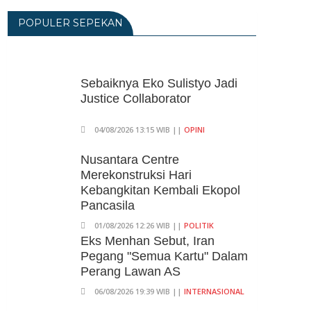
Diterapkan 1 November 2026
POPULER SEPEKAN
06/08/2026 14:23 WIB ||
DKI JAKARTA
Praperadilan Ketiga Roy Suryo
Ditolak, Gagal Dapat Ganti
Rugi Rp 206 Juta
Sebaiknya Eko Sulistyo Jadi
Justice Collaborator
06/08/2026 12:28 WIB ||
HUKUM
KPK Ungkap Pejabat
04/08/2026 13:15 WIB ||
OPINI
Kemenhut Terima Uang 12.500
Dollar Singapura Dari Bupati
Nusantara Centre
Kuansing
Merekonstruksi Hari
Kebangkitan Kembali Ekopol
05/08/2026 20:37 WIB ||
HUKUM
Pancasila
01/08/2026 12:26 WIB ||
POLITIK
Eks Menhan Sebut, Iran
Pegang "Semua Kartu" Dalam
Perang Lawan AS
06/08/2026 19:39 WIB ||
INTERNASIONAL