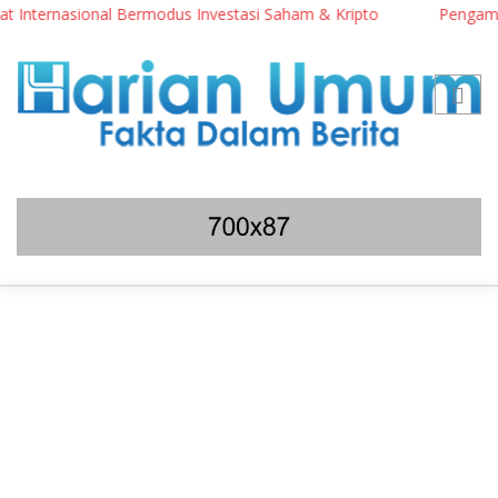
 Internasional Bermodus Investasi Saham & Kripto
Pengamat In