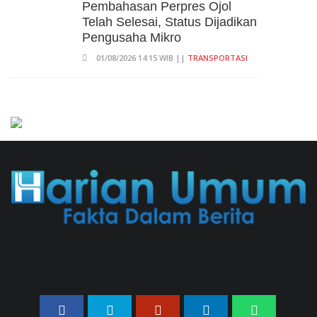
Pembahasan Perpres Ojol
Telah Selesai, Status Dijadikan
Pengusaha Mikro
01/08/2026 14:15 WIB ||
TRANSPORTASI
707 Guru Dan Siswa SMKN 6
Semarang Keracunan, BGN
Suspend SPPG Karangturi
02/08/2026 14:42 WIB ||
KESEHATAN
Praperadilan Ketiga Roy Suryo
Ditolak, Gagal Dapat Ganti
Rugi Rp 206 Juta
06/08/2026 12:28 WIB ||
HUKUM
Peluncuran Buku Dan
Simposium Nasional Nusantara
Centre Hasilkan Maklumat
Merdeka Barat
04/08/2026 22:54 WIB ||
MAKRO/MIKRO