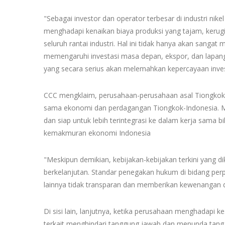
"Sebagai investor dan operator terbesar di industri nik
menghadapi kenaikan biaya produksi yang tajam, kerug
seluruh rantai industri. Hal ini tidak hanya akan sanga
memengaruhi investasi masa depan, ekspor, dan lapangan
yang secara serius akan melemahkan kepercayaan invest
CCC mengklaim, perusahaan-perusahaan asal Tiongkok 
sama ekonomi dan perdagangan Tiongkok-Indonesia. M
dan siap untuk lebih terintegrasi ke dalam kerja sama b
kemakmuran ekonomi Indonesia
"Meskipun demikian, kebijakan-kebijakan terkini yang dik
berkelanjutan. Standar penegakan hukum di bidang perp
lainnya tidak transparan dan memberikan kewenangan di
Di sisi lain, lanjutnya, ketika perusahaan menghadapi k
terkait menghindari tanggung jawab dan menunda tang