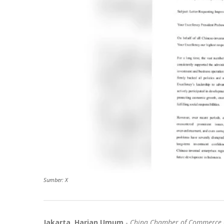
Sumber: X
Jakarta, Harian Umum
-
China Chamber of
Commerce