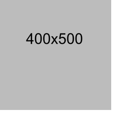
AS
06/08/2026 19:39 WIB ||
INTERNASIONAL
707 Guru Dan Siswa SMKN 6
Semarang Keracunan, BGN Suspend
SPPG Karangturi
02/08/2026 14:42 WIB ||
KESEHATAN
Praperadilan Ketiga Roy Suryo
Ditolak, Gagal Dapat Ganti Rugi Rp
206 Juta
06/08/2026 12:28 WIB ||
HUKUM
Jika Banding Juga Ditolak, UGM Wajib
Buka Dokumen Akademik Jokowi Ke
Publik
31/07/2026 13:23 WIB ||
HUKUM
Peluncuran Buku Dan Simposium
Nasional Nusantara Centre Hasilkan