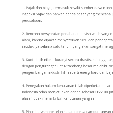
1. Pajak dan biaya, termasuk royalti sumber daya minera
inspeksi pajak dan bahkan denda besar yang mencapai p
perusahaan.
2. Rencana persyaratan penahanan devisa wajib yang me
alam, karena dipaksa menyetorkan 50% dari pendapatan
setidaknya selama satu tahun, yang akan sangat merugi
3. Kuota bijih nikel dikurangi secara drastis, sehingga 
dengan pengurangan untuk tambang besar melebihi 70%
pengembangan industri hilir seperti energi baru dan baja
4. Penegakan hukum kehutanan telah diperketat secara
Indonesia telah menjatuhkan denda sebesar US$180 ju
alasan tidak memiliki Izin Kehutanan yang sah.
5. Pihak berwenang telah secara paksa campur tangan