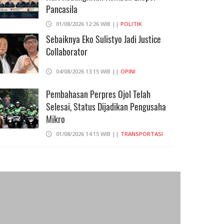
Pancasila
01/08/2026 12:26 WIB ||
POLITIK
Sebaiknya Eko Sulistyo Jadi Justice
Collaborator
04/08/2026 13:15 WIB ||
OPINI
Pembahasan Perpres Ojol Telah
Selesai, Status Dijadikan Pengusaha
Mikro
01/08/2026 14:15 WIB ||
TRANSPORTASI
Curi Dompet Yang Ternyata Hanya
Berisi Rp 5.000, Moh Syifak Divonis 4
Bulan
31/07/2026 10:44 WIB ||
HUKUM
Eks Menhan Sebut, Iran Pegang
"Semua Kartu" Dalam Perang Lawan