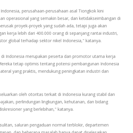
el Indonesia, perusahaan-perusahaan asal Tiongkok kini
ian operasional yang semakin besar, dan ketidakseimbangan di
t merusak proyek-proyek yang sudah ada, tetapi juga akan
 kerja lebih dari 400.000 orang di sepanjang rantai industri,
or global terhadap sektor nikel Indonesia," katanya.
di Indonesia merupakan peserta dan promotor utama kerja
ereka tetap optimis tentang potensi pembangunan Indonesia
ilateral yang praktis, mendukung peningkatan industri dan
eluarkan oleh otoritas terkait di Indonesia kurang stabil dan
ajakan, perlindungan lingkungan, kehutanan, dan bidang
skresioner yang berlebihan," katanya.
esulitan, saluran pengaduan normal terblokir, departemen
gapan, dan beberapa masalah hanya dapat diselesaikan