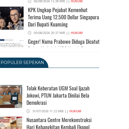
06/08/2026 12:28 WIB ||
HUKUM
KPK Ungkap Pejabat Kemenhut
Terima Uang 12.500 Dollar Singapura
Dari Bupati Kuansing
05/08/2026 20:37 WIB ||
HUKUM
Geger! Nama Prabowo Diduga Dicatut
Dalam Makalah MBG Untuk Dapat
Nobel Perdamaian
POPULER SEPEKAN
05/08/2026 17:25 WIB ||
KRIMINAL
Transjakarta Blok M-Soetta Ganti
Nama Jadi Transbandara, Tarif Dipatok
Rp15.000
Tolak Keberatan UGM Soal Ijazah
Jokowi, PTUN Jakarta Dinilai Bela
05/08/2026 15:05 WIB ||
TRANSPORTASI
Demokrasi
BPS Klaim Angka Pengangguran Di
Indonesia Pada Mei 2026 Turun Jadi
31/07/2026 11:22 WIB ||
HUKUM
7,22 Juta Orang
Nusantara Centre Merekonstruksi
Hari Kebangkitan Kembali Ekopol
05/08/2026 13:45 WIB ||
TENAGA KERJA