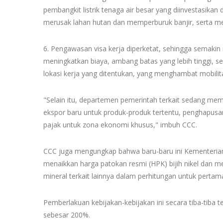
pembangkit listrik tenaga air besar yang diinvestasik
merusak lahan hutan dan memperburuk banjir, serta m
6. Pengawasan visa kerja diperketat, sehingga semakin 
meningkatkan biaya, ambang batas yang lebih tinggi, s
lokasi kerja yang ditentukan, yang menghambat mobilita
"Selain itu, departemen pemerintah terkait sedang mem
ekspor baru untuk produk-produk tertentu, penghapusan
pajak untuk zona ekonomi khusus," imbuh CCC.
CCC juga mengungkap bahwa baru-baru ini Kementerian 
menaikkan harga patokan resmi (HPK) bijih nikel dan me
mineral terkait lainnya dalam perhitungan untuk pertama
Pemberlakuan kebijakan-kebijakan ini secara tiba-tiba 
sebesar 200%.