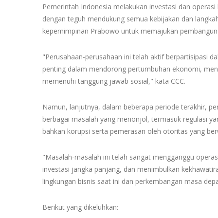
Pemerintah Indonesia melakukan investasi dan operasi 
dengan teguh mendukung semua kebijakan dan langkah-
kepemimpinan Prabowo untuk memajukan pembanguna
"Perusahaan-perusahaan ini telah aktif berpartisipasi
penting dalam mendorong pertumbuhan ekonomi, mencip
memenuhi tanggung jawab sosial," kata CCC.
Namun, lanjutnya, dalam beberapa periode terakhir, 
berbagai masalah yang menonjol, termasuk regulasi yan
bahkan korupsi serta pemerasan oleh otoritas yang be
"Masalah-masalah ini telah sangat mengganggu operasi
investasi jangka panjang, dan menimbulkan kekhawatir
lingkungan bisnis saat ini dan perkembangan masa dep
Berikut yang dikeluhkan: