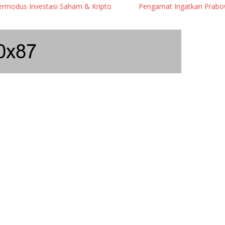
vestasi Saham & Kripto
Pengamat Ingatkan Prabowo: Terlalu B