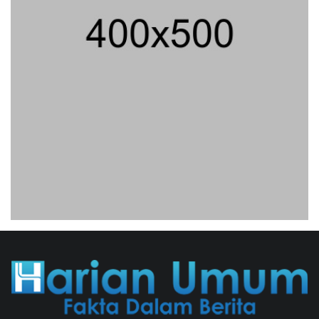
Maklumat Merdeka Barat
04/08/2026 22:54 WIB ||
MAKRO/MIKRO
Eksepsinya Diterima Hakim, Dokter
Tifa Praperadilankan Kejaksaan
04/08/2026 18:37 WIB ||
HUKUM
Untung KAI Turun Tajam, Terbebani
Kereta Cepat Jakarta-Bandung
02/08/2026 21:26 WIB ||
TRANSPORTASI
Analis: Pembalasan Iran Jika
Infrastruktur Energinya Diserang Bisa
Guncang Ekonomi Global
01/08/2026 22:09 WIB ||
DKI JAKARTA