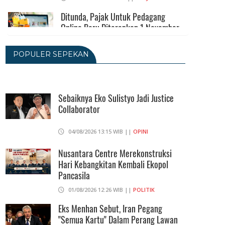
Ditunda, Pajak Untuk Pedagang
Online Baru Diterapkan 1 November
2026
06/08/2026 14:23 WIB ||
DKI JAKARTA
POPULER SEPEKAN
Praperadilan Ketiga Roy Suryo
Ditolak, Gagal Dapat Ganti Rugi Rp
206 Juta
Sebaiknya Eko Sulistyo Jadi Justice
Collaborator
06/08/2026 12:28 WIB ||
HUKUM
KPK Ungkap Pejabat Kemenhut
04/08/2026 13:15 WIB ||
OPINI
Terima Uang 12.500 Dollar Singapura
Dari Bupati Kuansing
Nusantara Centre Merekonstruksi
Hari Kebangkitan Kembali Ekopol
05/08/2026 20:37 WIB ||
HUKUM
Pancasila
01/08/2026 12:26 WIB ||
POLITIK
Eks Menhan Sebut, Iran Pegang
"Semua Kartu" Dalam Perang Lawan