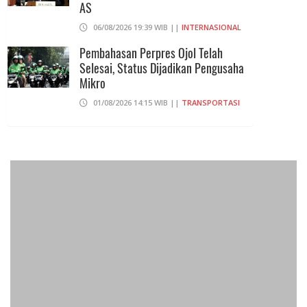
AS
06/08/2026 19:39 WIB ||
INTERNASIONAL
Pembahasan Perpres Ojol Telah
Selesai, Status Dijadikan Pengusaha
Mikro
01/08/2026 14:15 WIB ||
TRANSPORTASI
Praperadilan Ketiga Roy Suryo
Ditolak, Gagal Dapat Ganti Rugi Rp
206 Juta
06/08/2026 12:28 WIB ||
HUKUM
707 Guru Dan Siswa SMKN 6
Semarang Keracunan, BGN Suspend
SPPG Karangturi
02/08/2026 14:42 WIB ||
KESEHATAN
Peluncuran Buku Dan Simposium
Nasional Nusantara Centre Hasilkan