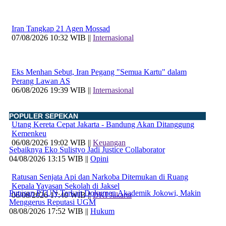
Iran Tangkap 21 Agen Mossad
07/08/2026 10:32 WIB ||
Internasional
Eks Menhan Sebut, Iran Pegang "Semua Kartu" dalam
Perang Lawan AS
06/08/2026 19:39 WIB ||
Internasional
POPULER SEPEKAN
Utang Kereta Cepat Jakarta - Bandung Akan Ditanggung
Kemenkeu
06/08/2026 19:02 WIB ||
Keuangan
Sebaiknya Eko Sulistyo Jadi Justice Collaborator
04/08/2026 13:15 WIB ||
Opini
Ratusan Senjata Api dan Narkoba Ditemukan di Ruang
Kepala Yayasan Sekolah di Jaksel
Putusan PTUN Terkait Dokumen Akademik Jokowi, Makin
06/08/2026 17:40 WIB ||
DKI Jakarta
Menggerus Reputasi UGM
08/08/2026 17:52 WIB ||
Hukum