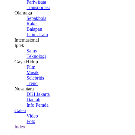
Pariwisata
Transportasi
Olahraga
Sepakbola
Raket
Balapan
Lain - Lain
Internasional
Iptek
Sains
Teknologi
Gaya Hidup
Film
Musik
Selebritis
Trend
Nusantara
DKI Jakarta
Daerah
Info Pemda
Galeri
Video
Foto
Index