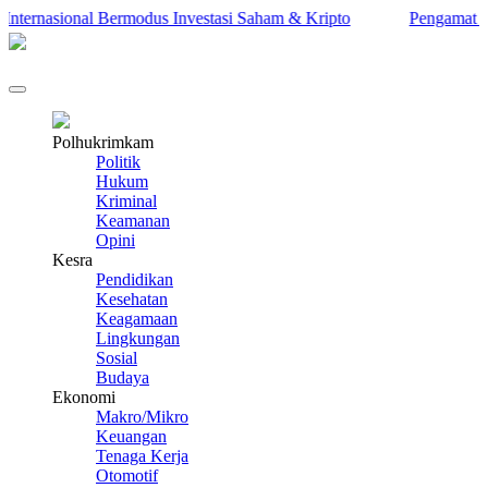
ernasional Bermodus Investasi Saham & Kripto
Pengamat Ingatk
Polhukrimkam
Politik
Hukum
Kriminal
Keamanan
Opini
Kesra
Pendidikan
Kesehatan
Keagamaan
Lingkungan
Sosial
Budaya
Ekonomi
Makro/Mikro
Keuangan
Tenaga Kerja
Otomotif