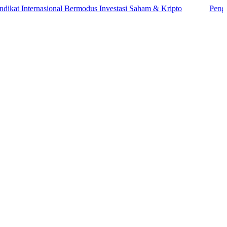
nternasional Bermodus Investasi Saham & Kripto
Pengamat Inga