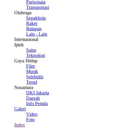
Pariwisata
Transportasi
Olahraga
Sepakbola
Raket
Balapan
Lain - Lain
Internasional
Iptek
Sains
Teknologi
Gaya Hidup
Film
Musik
Selebritis
Trend
Nusantara
DKI Jakarta
Daerah
Info Pemda
Galeri
Video
Foto
Index