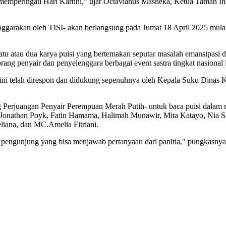
memperingati Hari Kartini," ujar Octavianus Masheka, Ketua Taman Ins
garakan oleh TISI- akan berlangsung pada Jumat 18 April 2025 mulai
tu atau dua karya puisi yang bertemakan seputar masalah emansipasi 
ang penyair dan penyelenggara berbagai event sastra tingkat nasional i
ni telah direspon dan didukung sepenuhnya oleh Kepala Suku Dinas Ke
g Perjuangan Penyair Perempuan Merah Putih- untuk baca puisi dalam 
Jonathan Poyk, Fatin Hamama, Halimah Munawir, Mita Katayo, Nia Sa
liana, dan MC.Amelia Fitriani.
t pengunjung yang bisa menjawab pertanyaan dari panitia," pungkasnya