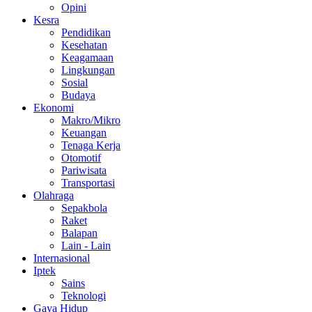
Opini
Kesra
Pendidikan
Kesehatan
Keagamaan
Lingkungan
Sosial
Budaya
Ekonomi
Makro/Mikro
Keuangan
Tenaga Kerja
Otomotif
Pariwisata
Transportasi
Olahraga
Sepakbola
Raket
Balapan
Lain - Lain
Internasional
Iptek
Sains
Teknologi
Gaya Hidup