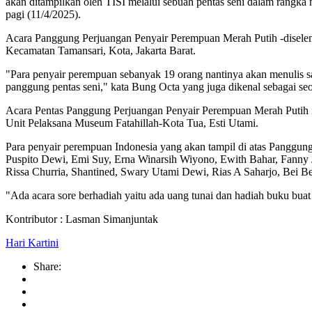
akan ditampilkan oleh TISI melalui sebuah pentas seni dalam rangka 
pagi (11/4/2025).
Acara Panggung Perjuangan Penyair Perempuan Merah Putih -diseleng
Kecamatan Tamansari, Kota, Jakarta Barat.
"Para penyair perempuan sebanyak 19 orang nantinya akan menulis sa
panggung pentas seni," kata Bung Octa yang juga dikenal sebagai seor
Acara Pentas Panggung Perjuangan Penyair Perempuan Merah Putih i
Unit Pelaksana Museum Fatahillah-Kota Tua, Esti Utami.
Para penyair perempuan Indonesia yang akan tampil di atas Panggun
Puspito Dewi, Emi Suy, Erna Winarsih Wiyono, Ewith Bahar, Fanny 
Rissa Churria, Shantined, Swary Utami Dewi, Rias A Saharjo, Bei Be
"Ada acara sore berhadiah yaitu ada uang tunai dan hadiah buku bua
Kontributor : Lasman Simanjuntak
Hari Kartini
Share: