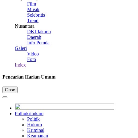
Film
Musik
Selebritis
Trend
Nusantara
DKI Jakarta
Daerah
Info Pemda
Galeri
Video
Foto
Index
Pencarian Harian Umum
Close
Polhukrimkam
Politik
Hukum
Kriminal
Keamanan