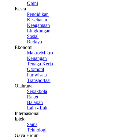
Opini
Kesra
Pendidikan
Kesehatan
Keagamaan
Lingkungan
Sosial
Budaya
Ekonomi
Makro/Mikro
Keuangan
Tenaga Kerja
Otomotif
Pariwisata
Transportasi
Olahraga
Sepakbola
Raket
Balapan
Lain - Lain
Internasional
Iptek
Sains
Teknologi
Gaya Hidup