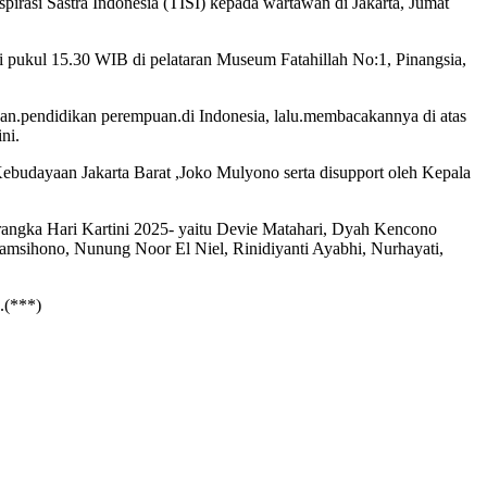
pirasi Sastra Indonesia (TISI) kepada wartawan di Jakarta, Jumat
 pukul 15.30 WIB di pelataran Museum Fatahillah No:1, Pinangsia,
dan.pendidikan perempuan.di Indonesia, lalu.membacakannya di atas
ni.
budayaan Jakarta Barat ,Joko Mulyono serta disupport oleh Kepala
rangka Hari Kartini 2025- yaitu Devie Matahari, Dyah Kencono
msihono, Nunung Noor El Niel, Rinidiyanti Ayabhi, Nurhayati,
.(***)