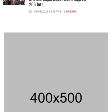
206 Juta
06/08/2026 12:28 WIB ||
HUKUM
707 Guru Dan Siswa SMKN 6
Semarang Keracunan, BGN Suspend
SPPG Karangturi
02/08/2026 14:42 WIB ||
KESEHATAN
Peluncuran Buku Dan Simposium
Nasional Nusantara Centre Hasilkan
Maklumat Merdeka Barat
04/08/2026 22:54 WIB ||
MAKRO/MIKRO
Eksepsinya Diterima Hakim, Dokter
Tifa Praperadilankan Kejaksaan
04/08/2026 18:37 WIB ||
HUKUM
Geger! Nama Prabowo Diduga Dicatut
Dalam Makalah MBG Untuk Dapat