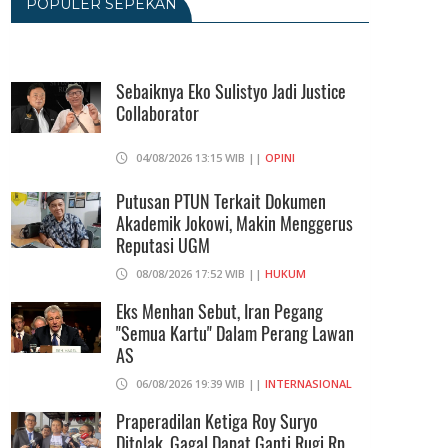
06/08/2026 19:39 WIB ||
INTERNASIONAL
POPULER SEPEKAN
Utang Kereta Cepat Jakarta -
Bandung Akan Ditanggung Kemenkeu
Sebaiknya Eko Sulistyo Jadi Justice
06/08/2026 19:02 WIB ||
KEUANGAN
Collaborator
Ratusan Senjata Api Dan Narkoba
04/08/2026 13:15 WIB ||
OPINI
Ditemukan Di Ruang Kepala Yayasan
Sekolah Di Jaksel
Putusan PTUN Terkait Dokumen
Akademik Jokowi, Makin Menggerus
06/08/2026 17:40 WIB ||
DKI JAKARTA
Reputasi UGM
08/08/2026 17:52 WIB ||
HUKUM
Eks Menhan Sebut, Iran Pegang
"Semua Kartu" Dalam Perang Lawan
AS
06/08/2026 19:39 WIB ||
INTERNASIONAL
Praperadilan Ketiga Roy Suryo
Ditolak, Gagal Dapat Ganti Rugi Rp