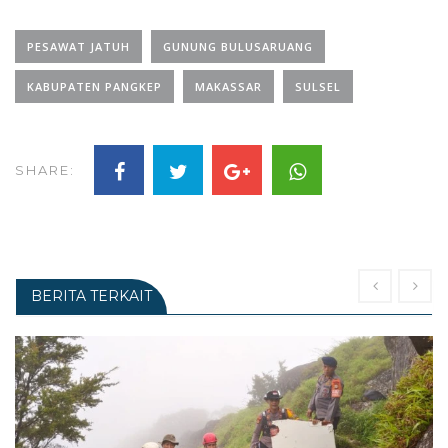
PESAWAT JATUH
GUNUNG BULUSARUANG
KABUPATEN PANGKEP
MAKASSAR
SULSEL
SHARE:
BERITA TERKAIT