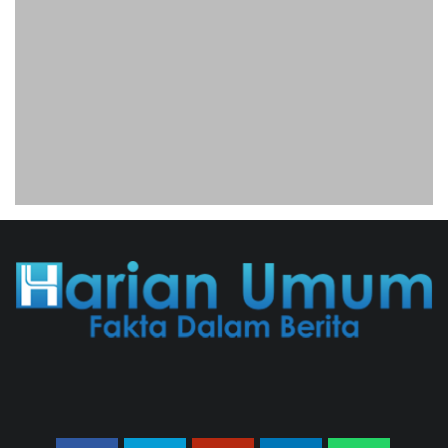
Nobel Perdamaian
05/08/2026 17:25 WIB ||
KRIMINAL
Jenderal Dudung Pimpin Peluncuran
Buku Dan Diskusi UU Perekonomian
Nasional
03/08/2026 18:31 WIB ||
PENDIDIKAN
Untung KAI Turun Tajam, Terbebani
Kereta Cepat Jakarta-Bandung
02/08/2026 21:26 WIB ||
TRANSPORTASI