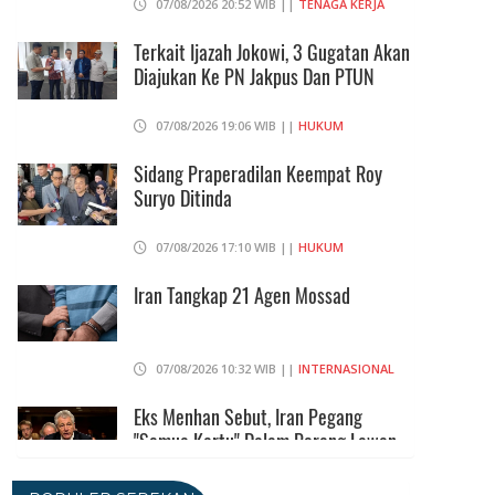
07/08/2026 20:52 WIB ||
TENAGA KERJA
Terkait Ijazah Jokowi, 3 Gugatan Akan
Diajukan Ke PN Jakpus Dan PTUN
07/08/2026 19:06 WIB ||
HUKUM
Sidang Praperadilan Keempat Roy
Suryo Ditinda
07/08/2026 17:10 WIB ||
HUKUM
Iran Tangkap 21 Agen Mossad
07/08/2026 10:32 WIB ||
INTERNASIONAL
Eks Menhan Sebut, Iran Pegang
"Semua Kartu" Dalam Perang Lawan
AS