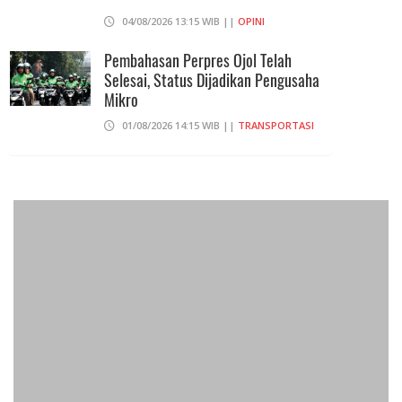
04/08/2026 13:15 WIB ||
OPINI
Pembahasan Perpres Ojol Telah
Selesai, Status Dijadikan Pengusaha
Mikro
01/08/2026 14:15 WIB ||
TRANSPORTASI
Curi Dompet Yang Ternyata Hanya
Berisi Rp 5.000, Moh Syifak Divonis 4
Bulan
31/07/2026 10:44 WIB ||
HUKUM
707 Guru Dan Siswa SMKN 6
Semarang Keracunan, BGN Suspend
SPPG Karangturi
02/08/2026 14:42 WIB ||
KESEHATAN
Jika Banding Juga Ditolak, UGM Wajib
Buka Dokumen Akademik Jokowi Ke
Publik