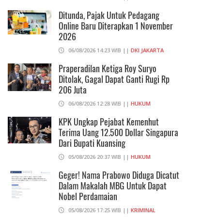
Ditunda, Pajak Untuk Pedagang
Online Baru Diterapkan 1 November
2026
06/08/2026 14:23 WIB ||
DKI JAKARTA
Praperadilan Ketiga Roy Suryo
Ditolak, Gagal Dapat Ganti Rugi Rp
206 Juta
06/08/2026 12:28 WIB ||
HUKUM
KPK Ungkap Pejabat Kemenhut
Terima Uang 12.500 Dollar Singapura
Dari Bupati Kuansing
05/08/2026 20:37 WIB ||
HUKUM
Geger! Nama Prabowo Diduga Dicatut
Dalam Makalah MBG Untuk Dapat
Nobel Perdamaian
05/08/2026 17:25 WIB ||
KRIMINAL