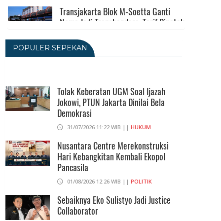
Transjakarta Blok M-Soetta Ganti
Nama Jadi Transbandara, Tarif Dipatok
Rp15.000
05/08/2026 15:05 WIB ||
TRANSPORTASI
POPULER SEPEKAN
BPS Klaim Angka Pengangguran Di
Indonesia Pada Mei 2026 Turun Jadi
7,22 Juta Orang
Tolak Keberatan UGM Soal Ijazah
Jokowi, PTUN Jakarta Dinilai Bela
05/08/2026 13:45 WIB ||
TENAGA KERJA
Demokrasi
Kuartal II-2026, Ekonomi RI Tumbuh
31/07/2026 11:22 WIB ||
HUKUM
5,29 Persen, Sektor Pertambangan
Alami Kontraksi
Nusantara Centre Merekonstruksi
Hari Kebangkitan Kembali Ekopol
05/08/2026 13:16 WIB ||
MAKRO/MIKRO
Pancasila
01/08/2026 12:26 WIB ||
POLITIK
Sebaiknya Eko Sulistyo Jadi Justice
Collaborator