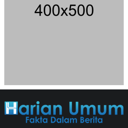
31/07/2026 13:23 WIB ||
HUKUM
Praperadilan Ketiga Roy Suryo
Ditolak, Gagal Dapat Ganti Rugi Rp
206 Juta
06/08/2026 12:28 WIB ||
HUKUM
Jaksa KPK Limpahkan Kasus Korupsi
Kuota Haji Ke Pengadilan Tipikor
31/07/2026 18:56 WIB ||
HUKUM
Peluncuran Buku Dan Simposium
Nasional Nusantara Centre Hasilkan
Maklumat Merdeka Barat
04/08/2026 22:54 WIB ||
MAKRO/MIKRO