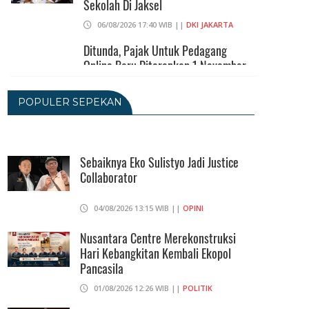
Sekolah Di Jaksel
06/08/2026 17:40 WIB ||
DKI JAKARTA
Ditunda, Pajak Untuk Pedagang
Online Baru Diterapkan 1 November
2026
06/08/2026 14:23 WIB ||
DKI JAKARTA
POPULER SEPEKAN
Praperadilan Ketiga Roy Suryo
Ditolak, Gagal Dapat Ganti Rugi Rp
206 Juta
Sebaiknya Eko Sulistyo Jadi Justice
Collaborator
06/08/2026 12:28 WIB ||
HUKUM
KPK Ungkap Pejabat Kemenhut
04/08/2026 13:15 WIB ||
OPINI
Terima Uang 12.500 Dollar Singapura
Dari Bupati Kuansing
Nusantara Centre Merekonstruksi
Hari Kebangkitan Kembali Ekopol
05/08/2026 20:37 WIB ||
HUKUM
Pancasila
01/08/2026 12:26 WIB ||
POLITIK