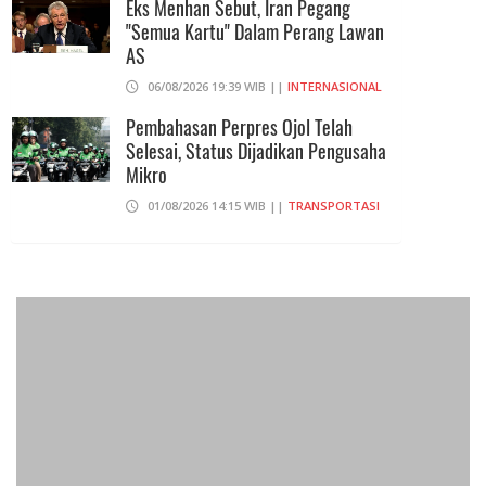
Eks Menhan Sebut, Iran Pegang
"Semua Kartu" Dalam Perang Lawan
AS
06/08/2026 19:39 WIB ||
INTERNASIONAL
Pembahasan Perpres Ojol Telah
Selesai, Status Dijadikan Pengusaha
Mikro
01/08/2026 14:15 WIB ||
TRANSPORTASI
707 Guru Dan Siswa SMKN 6
Semarang Keracunan, BGN Suspend
SPPG Karangturi
02/08/2026 14:42 WIB ||
KESEHATAN
Praperadilan Ketiga Roy Suryo
Ditolak, Gagal Dapat Ganti Rugi Rp
206 Juta
06/08/2026 12:28 WIB ||
HUKUM
Peluncuran Buku Dan Simposium