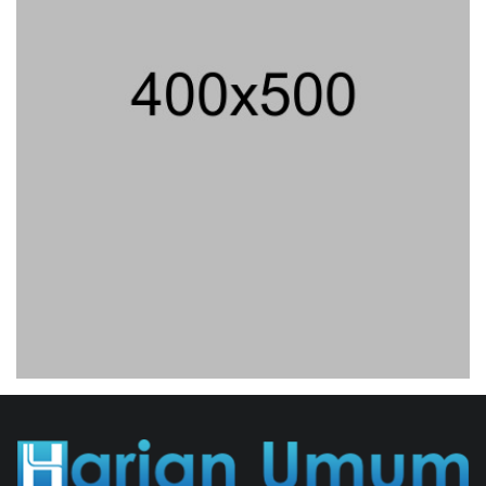
Nasional Nusantara Centre Hasilkan
Maklumat Merdeka Barat
04/08/2026 22:54 WIB ||
MAKRO/MIKRO
Eksepsinya Diterima Hakim, Dokter
Tifa Praperadilankan Kejaksaan
04/08/2026 18:37 WIB ||
HUKUM
Jenderal Dudung Pimpin Peluncuran
Buku Dan Diskusi UU Perekonomian
Nasional
03/08/2026 18:31 WIB ||
PENDIDIKAN
Analis: Pembalasan Iran Jika
Infrastruktur Energinya Diserang Bisa
Guncang Ekonomi Global
01/08/2026 22:09 WIB ||
DKI JAKARTA