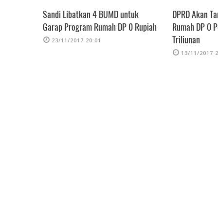
 Rilis
Sandi Libatkan 4 BUMD untuk
DPRD Akan Ta
h
Garap Program Rumah DP 0 Rupiah
Rumah DP 0 Pe
Triliunan
23/11/2017 20:01
13/11/2017 