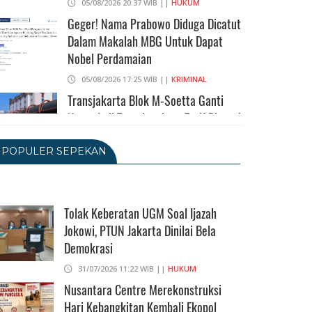
05/08/2026 20:37 WIB ||
HUKUM
Geger! Nama Prabowo Diduga Dicatut
Dalam Makalah MBG Untuk Dapat
Nobel Perdamaian
05/08/2026 17:25 WIB ||
KRIMINAL
Transjakarta Blok M-Soetta Ganti
Nama Jadi Transbandara, Tarif Dipatok
Rp15.000
POPULER SEPEKAN
05/08/2026 15:05 WIB ||
TRANSPORTASI
BPS Klaim Angka Pengangguran Di
Indonesia Pada Mei 2026 Turun Jadi
7,22 Juta Orang
Tolak Keberatan UGM Soal Ijazah
Jokowi, PTUN Jakarta Dinilai Bela
05/08/2026 13:45 WIB ||
TENAGA KERJA
Demokrasi
Kuartal II-2026, Ekonomi RI Tumbuh
5,29 Persen, Sektor Pertambangan
31/07/2026 11:22 WIB ||
HUKUM
Alami Kontraksi
Nusantara Centre Merekonstruksi
KEAGAMAAN
DKI JAKARTA
Hari Kebangkitan Kembali Ekopol
05/08/2026 13:16 WIB ||
MAKRO/MIKRO