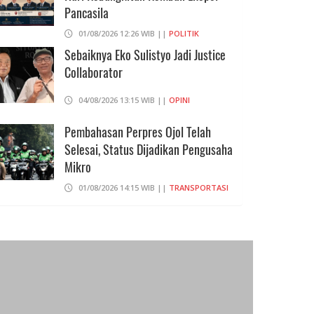
Pancasila
eringatan Reuni Akbar 212 di
Anies-Sandi Diminta Segera 
01/08/2026 12:26 WIB ||
POLITIK
onas, Undang Anies-Sandi
Konsep Rumah DP 0 Rupiah
Sebaiknya Eko Sulistyo Jadi Justice
22/11/2017 22:57
22/11/2017 18:31
Collaborator
04/08/2026 13:15 WIB ||
OPINI
Pembahasan Perpres Ojol Telah
Selesai, Status Dijadikan Pengusaha
Mikro
01/08/2026 14:15 WIB ||
TRANSPORTASI
Curi Dompet Yang Ternyata Hanya
Berisi Rp 5.000, Moh Syifak Divonis 4
Bulan
31/07/2026 10:44 WIB ||
HUKUM
707 Guru Dan Siswa SMKN 6
Semarang Keracunan, BGN Suspend