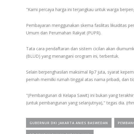
"Kami percaya harga ini terjangkau untuk warga berpeng
Pembayaran menggunakan skema fasilitas likuiditas p
Umum dan Perumahan Rakyat (PUPR).
Tata cara pendaftaran dan sistem cicilan akan diumu
(BLUD) yang menangani orogram ini, terbentuk.
Selain berpenghasilan maksimal Rp7 juta, syarat kepemi
pernah memilki rumah tinggal atas nama pribadi, dan t
"(Pembangunan di Kelapa Sawit) ini bukan yang terakhi
(untuk pembangunan yang selanjutnya)," tegas dia. (rh
GUBERNUR DKI JAKARTA ANIES BASWEDAN
PEMBAN