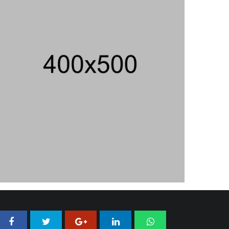
SPPG Karangturi
02/08/2026 14:42 WIB ||
KESEHATAN
Jika Banding Juga Ditolak, UGM Wajib
Buka Dokumen Akademik Jokowi Ke
Publik
31/07/2026 13:23 WIB ||
HUKUM
Praperadilan Ketiga Roy Suryo
Ditolak, Gagal Dapat Ganti Rugi Rp
206 Juta
06/08/2026 12:28 WIB ||
HUKUM
Jaksa KPK Limpahkan Kasus Korupsi
Kuota Haji Ke Pengadilan Tipikor
31/07/2026 18:56 WIB ||
HUKUM
Peluncuran Buku Dan Simposium
Nasional Nusantara Centre Hasilkan