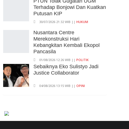
PTUN Tolak Gugatan UGM
Justice Collaborator
Terhadap Bonjowi Dan Kuatkan
Putusan KIP
04/08/2026 13:15 WIB ||
OPINI
30/07/2026 21:32 WIB ||
HUKUM
Nusantara Centre
Merekonstruksi Hari
Kebangkitan Kembali Ekopol
Pancasila
01/08/2026 12:26 WIB ||
POLITIK
Sebaiknya Eko Sulistyo Jadi
Justice Collaborator
04/08/2026 13:15 WIB ||
OPINI
Pembahasan Perpres Ojol
Telah Selesai, Status Dijadikan
Pengusaha Mikro
01/08/2026 14:15 WIB ||
TRANSPORTASI