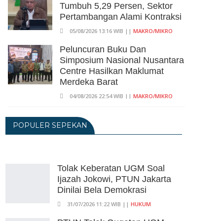
Tumbuh 5,29 Persen, Sektor
Pertambangan Alami Kontraksi
05/08/2026 13:16 WIB ||
MAKRO/MIKRO
Peluncuran Buku Dan
Simposium Nasional Nusantara
Centre Hasilkan Maklumat
Merdeka Barat
04/08/2026 22:54 WIB ||
MAKRO/MIKRO
Eksepsinya Diterima Hakim,
Dokter Tifa Praperadilankan
POPULER SEPEKAN
Kejaksaan
04/08/2026 18:37 WIB ||
HUKUM
Eks Jampidsus Febrie
Tolak Keberatan UGM Soal
Adriansyah Akan
Ijazah Jokowi, PTUN Jakarta
Praperadilankan Kejagung Dan
Dinilai Bela Demokrasi
Polisi
31/07/2026 11:22 WIB ||
HUKUM
04/08/2026 17:11 WIB ||
HUKUM
Sebaiknya Eko Sulistyo Jadi