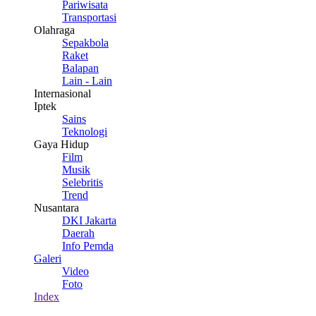
Pariwisata
Transportasi
Olahraga
Sepakbola
Raket
Balapan
Lain - Lain
Internasional
Iptek
Sains
Teknologi
Gaya Hidup
Film
Musik
Selebritis
Trend
Nusantara
DKI Jakarta
Daerah
Info Pemda
Galeri
Video
Foto
Index