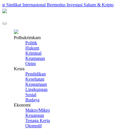
Sindikat Internasional Bermodus Investasi Saham & Kripto
Peng
Polhukrimkam
Politik
Hukum
Kriminal
Keamanan
Opini
Kesra
Pendidikan
Kesehatan
Keagamaan
Lingkungan
Sosial
Budaya
Ekonomi
Makro/Mikro
Keuangan
Tenaga Kerja
Otomotif