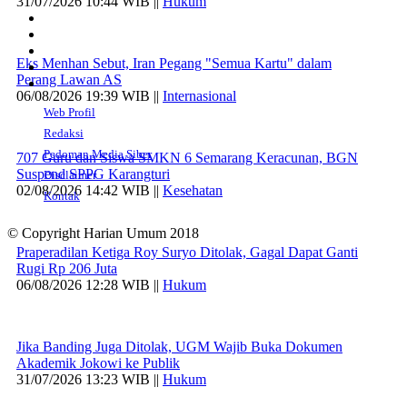
31/07/2026 10:44 WIB ||
Hukum
Eks Menhan Sebut, Iran Pegang "Semua Kartu" dalam
Perang Lawan AS
06/08/2026 19:39 WIB ||
Internasional
Web Profil
Redaksi
Pedoman Media Siber
707 Guru dan Siswa SMKN 6 Semarang Keracunan, BGN
Suspend SPPG Karangturi
Disclaimer
02/08/2026 14:42 WIB ||
Kesehatan
Kontak
© Copyright Harian Umum 2018
Praperadilan Ketiga Roy Suryo Ditolak, Gagal Dapat Ganti
Rugi Rp 206 Juta
06/08/2026 12:28 WIB ||
Hukum
Jika Banding Juga Ditolak, UGM Wajib Buka Dokumen
Akademik Jokowi ke Publik
31/07/2026 13:23 WIB ||
Hukum