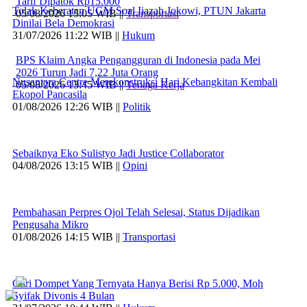
Tarif Dipatok Rp15.000
Tolak Keberatan UGM Soal Ijazah Jokowi, PTUN Jakarta
05/08/2026 15:05 WIB ||
Transportasi
Dinilai Bela Demokrasi
31/07/2026 11:22 WIB ||
Hukum
BPS Klaim Angka Pengangguran di Indonesia pada Mei
2026 Turun Jadi 7,22 Juta Orang
Nusantara Centre Merekonstruksi Hari Kebangkitan Kembali
05/08/2026 13:45 WIB ||
Tenaga Kerja
Ekopol Pancasila
01/08/2026 12:26 WIB ||
Politik
Sebaiknya Eko Sulistyo Jadi Justice Collaborator
04/08/2026 13:15 WIB ||
Opini
Pembahasan Perpres Ojol Telah Selesai, Status Dijadikan
Pengusaha Mikro
01/08/2026 14:15 WIB ||
Transportasi
Curi Dompet Yang Ternyata Hanya Berisi Rp 5.000, Moh
Syifak Divonis 4 Bulan