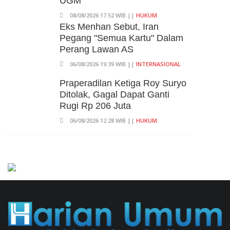
UGM
08/08/2026 17:52 WIB ||
HUKUM
Eks Menhan Sebut, Iran
Pegang "Semua Kartu" Dalam
Perang Lawan AS
06/08/2026 19:39 WIB ||
INTERNASIONAL
Praperadilan Ketiga Roy Suryo
Ditolak, Gagal Dapat Ganti
Rugi Rp 206 Juta
06/08/2026 12:28 WIB ||
HUKUM
707 Guru Dan Siswa SMKN 6
Semarang Keracunan, BGN
Suspend SPPG Karangturi
02/08/2026 14:42 WIB ||
KESEHATAN
Peluncuran Buku Dan
Simposium Nasional Nusantara
Centre Hasilkan Maklumat