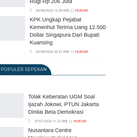
Rugi Rp 206 Juta
06/08/2026 12:28 WIB ||
HUKUM
KPK Ungkap Pejabat
Kemenhut Terima Uang 12.500
Dollar Singapura Dari Bupati
Kuansing
05/08/2026 20:37 WIB ||
HUKUM
Geger! Nama Prabowo Diduga
Dicatut Dalam Makalah MBG
POPULER SEPEKAN
Untuk Dapat Nobel
Perdamaian
05/08/2026 17:25 WIB ||
KRIMINAL
Tolak Keberatan UGM Soal
Transjakarta Blok M-Soetta
Ijazah Jokowi, PTUN Jakarta
Ganti Nama Jadi
Dinilai Bela Demokrasi
Transbandara, Tarif Dipatok
31/07/2026 11:22 WIB ||
HUKUM
Rp15.000
Nusantara Centre
05/08/2026 15:05 WIB ||
TRANSPORTASI