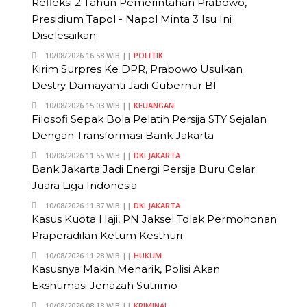
Refleksi 2 Tahun Pemerintahan Prabowo,
Presidium Tapol - Napol Minta 3 Isu Ini
Diselesaikan
10/08/2026 16:58 WIB ||
POLITIK
Kirim Surpres Ke DPR, Prabowo Usulkan
Destry Damayanti Jadi Gubernur BI
10/08/2026 15:03 WIB ||
KEUANGAN
Filosofi Sepak Bola Pelatih Persija STY Sejalan
Dengan Transformasi Bank Jakarta
10/08/2026 11:55 WIB ||
DKI JAKARTA
Bank Jakarta Jadi Energi Persija Buru Gelar
Juara Liga Indonesia
10/08/2026 11:37 WIB ||
DKI JAKARTA
Kasus Kuota Haji, PN Jaksel Tolak Permohonan
Praperadilan Ketum Kesthuri
10/08/2026 11:28 WIB ||
HUKUM
Kasusnya Makin Menarik, Polisi Akan
Ekshumasi Jenazah Sutrimo
10/08/2026 08:18 WIB ||
KRIMINAL