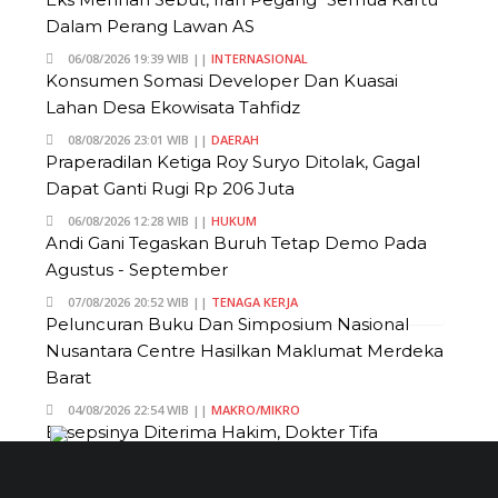
Dalam Perang Lawan AS
06/08/2026 19:39 WIB ||
INTERNASIONAL
Konsumen Somasi Developer Dan Kuasai
Lahan Desa Ekowisata Tahfidz
08/08/2026 23:01 WIB ||
DAERAH
Praperadilan Ketiga Roy Suryo Ditolak, Gagal
Dapat Ganti Rugi Rp 206 Juta
06/08/2026 12:28 WIB ||
HUKUM
Andi Gani Tegaskan Buruh Tetap Demo Pada
Agustus - September
07/08/2026 20:52 WIB ||
TENAGA KERJA
Peluncuran Buku Dan Simposium Nasional
Nusantara Centre Hasilkan Maklumat Merdeka
Barat
04/08/2026 22:54 WIB ||
MAKRO/MIKRO
Eksepsinya Diterima Hakim, Dokter Tifa
Praperadilankan Kejaksaan
04/08/2026 18:37 WIB ||
HUKUM