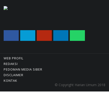
Geger! Nama Prabowo Diduga Dicatut Dalam
Makalah MBG Untuk Dapat Nobel
Perdamaian
05/08/2026 17:25 WIB ||
KRIMINAL
Utang Kereta Cepat Jakarta - Bandung Akan
Ditanggung Kemenkeu
06/08/2026 19:02 WIB ||
KEUANGAN
WEB PROFIL
REDAKSI
PEDOMAN MEDIA SIBER
DISCLAIMER
KONTAK
© Copyright Harian Umum 2018