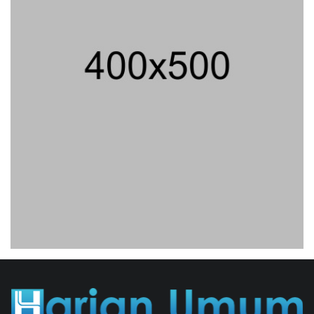
707 Guru Dan Siswa SMKN 6
Semarang Keracunan, BGN Suspend
SPPG Karangturi
02/08/2026 14:42 WIB ||
KESEHATAN
Jika Banding Juga Ditolak, UGM Wajib
Buka Dokumen Akademik Jokowi Ke
Publik
31/07/2026 13:23 WIB ||
HUKUM
Jaksa KPK Limpahkan Kasus Korupsi
Kuota Haji Ke Pengadilan Tipikor
31/07/2026 18:56 WIB ||
HUKUM
Sadis! Sebuah Rumah Di Iran Diserang
AS Dengan Bom Seberat 900
Kilogram, 4 Orang Tewas
02/08/2026 07:32 WIB ||
INTERNASIONAL