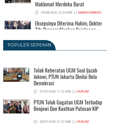
Maklumat Merdeka Barat
04/08/2026 22:54 WIB ||
MAKRO/MIKRO
Eksepsinya Diterima Hakim, Dokter
Tifa Praperadilankan Kejaksaan
04/08/2026 18:37 WIB ||
HUKUM
POPULER SEPEKAN
Eks Jampidsus Febrie Adriansyah Akan
Praperadilankan Kejagung Dan Polisi
Tolak Keberatan UGM Soal Ijazah
04/08/2026 17:11 WIB ||
HUKUM
Jokowi, PTUN Jakarta Dinilai Bela
Demokrasi
Sebaiknya Eko Sulistyo Jadi Justice
31/07/2026 11:22 WIB ||
HUKUM
Collaborator
PTUN Tolak Gugatan UGM Terhadap
04/08/2026 13:15 WIB ||
OPINI
Bonjowi Dan Kuatkan Putusan KIP
30/07/2026 21:32 WIB ||
HUKUM