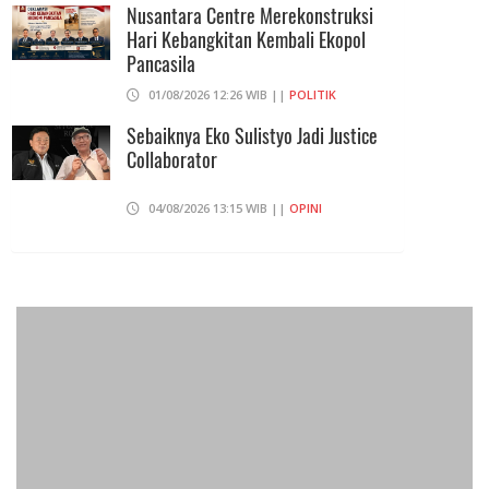
Nusantara Centre Merekonstruksi
Hari Kebangkitan Kembali Ekopol
Pancasila
01/08/2026 12:26 WIB ||
POLITIK
Sebaiknya Eko Sulistyo Jadi Justice
Collaborator
04/08/2026 13:15 WIB ||
OPINI
Pembahasan Perpres Ojol Telah
Selesai, Status Dijadikan Pengusaha
Mikro
01/08/2026 14:15 WIB ||
TRANSPORTASI
Curi Dompet Yang Ternyata Hanya
Berisi Rp 5.000, Moh Syifak Divonis 4
Bulan
31/07/2026 10:44 WIB ||
HUKUM