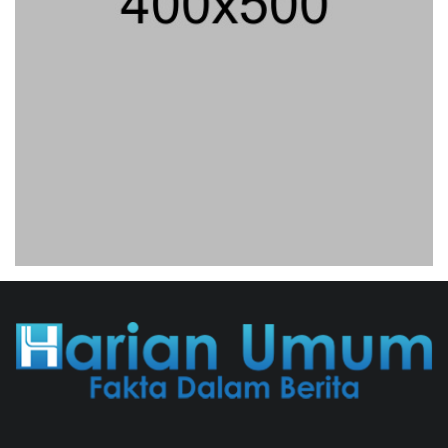
Analis: Pembalasan Iran Jika
Infrastruktur Energinya Diserang Bisa
Guncang Ekonomi Global
01/08/2026 22:09 WIB ||
DKI JAKARTA
Untung KAI Turun Tajam, Terbebani
Kereta Cepat Jakarta-Bandung
02/08/2026 21:26 WIB ||
TRANSPORTASI
Jenderal Dudung Pimpin Peluncuran
Buku Dan Diskusi UU Perekonomian
Nasional
03/08/2026 18:31 WIB ||
PENDIDIKAN