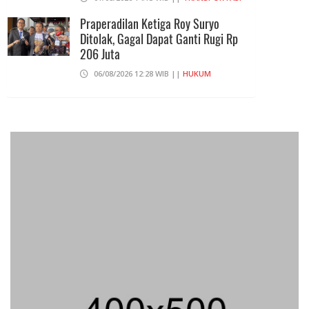
Praperadilan Ketiga Roy Suryo
Ditolak, Gagal Dapat Ganti Rugi Rp
206 Juta
06/08/2026 12:28 WIB ||
HUKUM
707 Guru Dan Siswa SMKN 6
Semarang Keracunan, BGN Suspend
SPPG Karangturi
02/08/2026 14:42 WIB ||
KESEHATAN
Peluncuran Buku Dan Simposium
Nasional Nusantara Centre Hasilkan
Maklumat Merdeka Barat
04/08/2026 22:54 WIB ||
MAKRO/MIKRO
Eksepsinya Diterima Hakim, Dokter
Tifa Praperadilankan Kejaksaan
04/08/2026 18:37 WIB ||
HUKUM