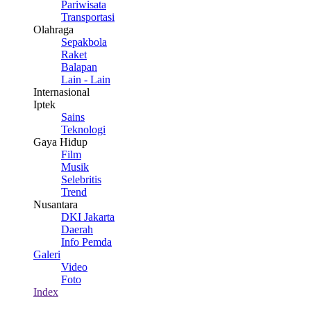
Pariwisata
Transportasi
Olahraga
Sepakbola
Raket
Balapan
Lain - Lain
Internasional
Iptek
Sains
Teknologi
Gaya Hidup
Film
Musik
Selebritis
Trend
Nusantara
DKI Jakarta
Daerah
Info Pemda
Galeri
Video
Foto
Index