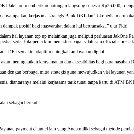
 DKI JakCard memberikan potongan langsung sebesar Rp26.000,- deng
s menyampaikan kerjasama strategis Bank DKI dan Tokopedia merupaka
mpak positif bagi masyarakat dalam hal bertransaksi.” ujar Fidri.
am hal layanan top up melainkan juga meliputi perluasan JakOne Pay s
dia, serta Tokopedia kini menjadi sebagai salah satu official store 
nk DKI semakin adaptif meningkatkan layanan digital.
ni akan meningkatkan kenyamanan dan aksesibilitas bagi para nasabah
aan dengan berbagai mitra strategis guna mewujudkan visi layanan yan
 bisnis, diantaranya melalui kerjasama tarik tunai tanpa kartu di ATM
alah sebagai berikut:
 Pay atau payment channel lain yang Anda miliki sebagai metode pemb