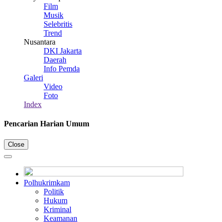
Film
Musik
Selebritis
Trend
Nusantara
DKI Jakarta
Daerah
Info Pemda
Galeri
Video
Foto
Index
Pencarian Harian Umum
Close
Polhukrimkam
Politik
Hukum
Kriminal
Keamanan