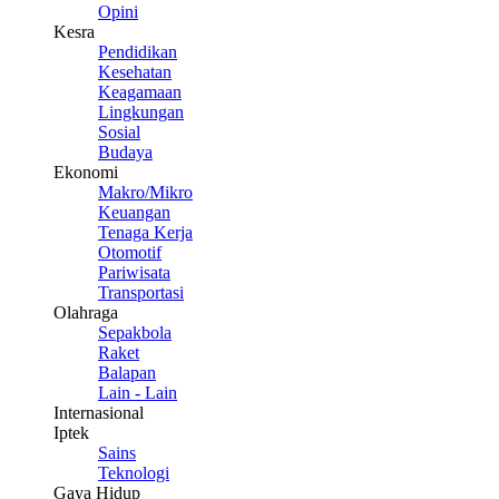
Opini
Kesra
Pendidikan
Kesehatan
Keagamaan
Lingkungan
Sosial
Budaya
Ekonomi
Makro/Mikro
Keuangan
Tenaga Kerja
Otomotif
Pariwisata
Transportasi
Olahraga
Sepakbola
Raket
Balapan
Lain - Lain
Internasional
Iptek
Sains
Teknologi
Gaya Hidup