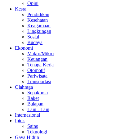
Opini
Kesra
Pendidikan
Kesehatan
Keagamaan
Lingkungan
Sosial
Budaya
Ekonomi
Makro/Mikro
Keuangan
Tenaga Kerja
Otomotif
Pariwisata
Transportasi
Olahraga
Sepakbola
Raket
Balapan
Lain - Lain
Internasional
Iptek
Sains
Teknologi
Gaya Hidup