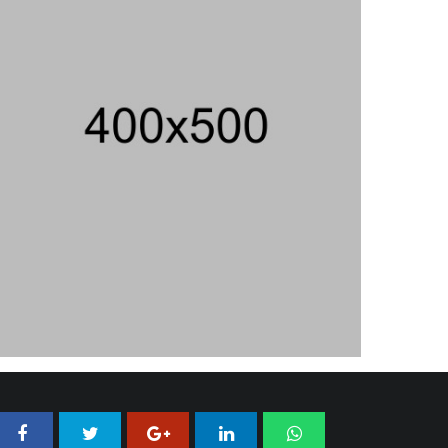
SPPG Karangturi
02/08/2026 14:42 WIB ||
KESEHATAN
Peluncuran Buku Dan Simposium
Nasional Nusantara Centre Hasilkan
Maklumat Merdeka Barat
04/08/2026 22:54 WIB ||
MAKRO/MIKRO
Eksepsinya Diterima Hakim, Dokter
Tifa Praperadilankan Kejaksaan
04/08/2026 18:37 WIB ||
HUKUM
Untung KAI Turun Tajam, Terbebani
Kereta Cepat Jakarta-Bandung
02/08/2026 21:26 WIB ||
TRANSPORTASI
Analis: Pembalasan Iran Jika
Infrastruktur Energinya Diserang Bisa