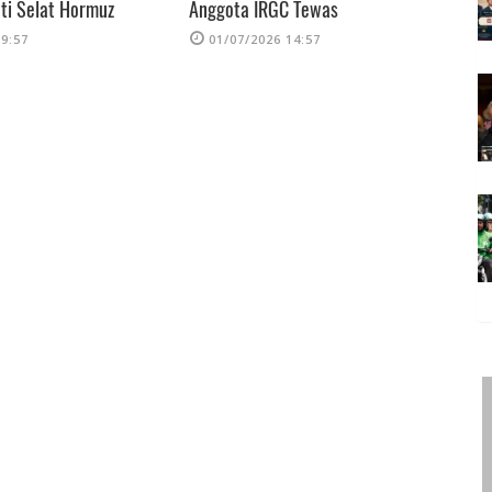
ti Selat Hormuz
Anggota IRGC Tewas
B
A
19:57
01/07/2026 14:57