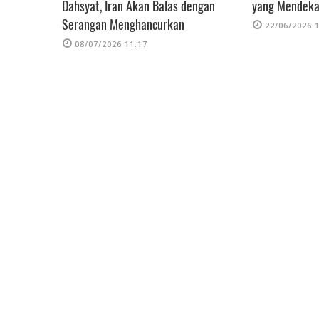
lat
Dahsyat, Iran Akan Balas dengan
yang Mendeka
Serangan Menghancurkan
22/06/2026 
08/07/2026 11:17