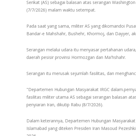
Serikat (AS) sebagai balasan atas serangan Washington
(7/7/2026) malam waktu setempat.
Pada saat yang sama, militer AS yang dikomandoi Pu
Bandar-e Mahshahr, Bushehr, Khormoj, dan Dayyer, akan
Serangan melalui udara itu menyasar pertahanan udara, 
daerah pesisir provinsi Hormozgan dan Ma'hshahr.
Serangan itu merusak sejumlah fasilitas, dan menghancur
"Departemen Hubungan Masyarakat IRGC dalam.pernya
fasilitas militer utama AS sebagai serangan balasan atas
penyiaran Iran, dikutip Rabu (8/7/2026).
Dalam keterannya, Departemen Hubungan Masyarakat 
Islamabad yang diteken Presiden Iran Masoud Pezeshkia
2026.