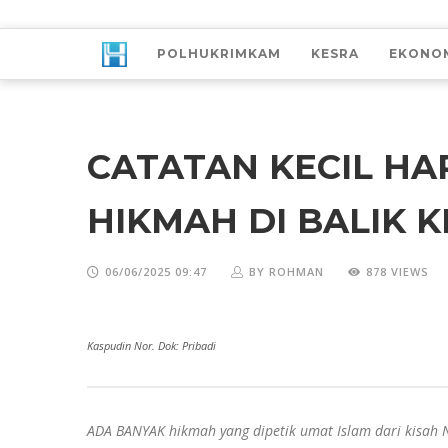
POLHUKRIMKAM
KESRA
EKONO
CATATAN KECIL HAR
HIKMAH DI BALIK K
06/06/2025 09:47
BY ROHMAN
878 VIEWS
Kaspudin Nor. Dok: Pribadi
ADA BANYAK hikmah yang dipetik umat Islam dari kisah 