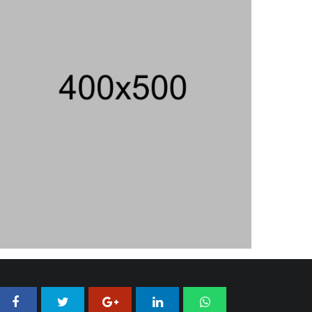
206 Juta
06/08/2026 12:28 WIB ||
HUKUM
Peluncuran Buku Dan Simposium
Nasional Nusantara Centre Hasilkan
Maklumat Merdeka Barat
04/08/2026 22:54 WIB ||
MAKRO/MIKRO
Eksepsinya Diterima Hakim, Dokter
Tifa Praperadilankan Kejaksaan
04/08/2026 18:37 WIB ||
HUKUM
Jenderal Dudung Pimpin Peluncuran
Buku Dan Diskusi UU Perekonomian
Nasional
03/08/2026 18:31 WIB ||
PENDIDIKAN
Analis: Pembalasan Iran Jika
Infrastruktur Energinya Diserang Bisa