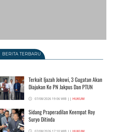
BERITA TERBARU
Terkait Ijazah Jokowi, 3 Gugatan Akan
Diajukan Ke PN Jakpus Dan PTUN
07/08/2026 19:06 WIB ||
HUKUM
Sidang Praperadilan Keempat Roy
Suryo Ditinda
07/08/2026 17:10 WIB ||
HUKUM