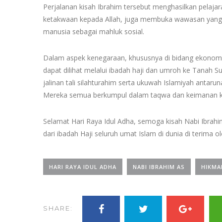
Perjalanan kisah Ibrahim tersebut menghasilkan pelaja
ketakwaan kepada Allah, juga membuka wawasan yang l
manusia sebagai mahluk sosial.
Dalam aspek kenegaraan, khususnya di bidang ekonomi 
dapat dilihat melalui ibadah haji dan umroh ke Tanah S
jalinan tali silahturahim serta ukuwah Islamiyah anta
Mereka semua berkumpul dalam taqwa dan keimanan k
Selamat Hari Raya Idul Adha, semoga kisah Nabi Ibrahi
dari ibadah Haji seluruh umat Islam di dunia di terima o
HARI RAYA IDUL ADHA
NABI IBRAHIM AS
HIKMA
SHARE: