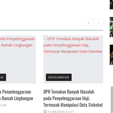
AN
KEAGAMAAN
a Penyelenggaraan
DPR Temukan Banyak Masalah
P
a Ramah Lingkungan
pada Penyelenggaraan Haji,
J
Termasuk Manipulasi Data Siskohat
14:36
11/09/2024 14:37