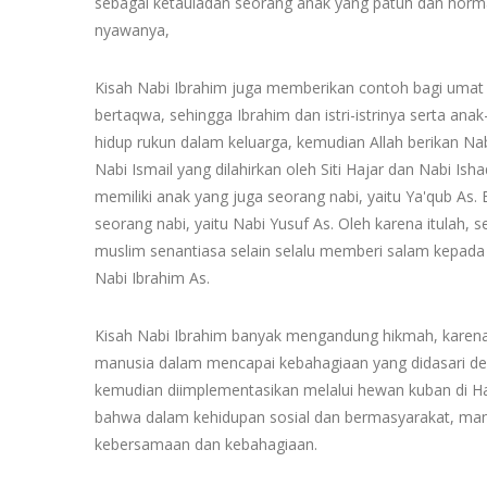
sebagai ketauladan seorang anak yang patuh dan hor
nyawanya,
Kisah Nabi Ibrahim juga memberikan contoh bagi umat
bertaqwa, sehingga Ibrahim dan istri-istrinya serta ana
hidup rukun dalam keluarga, kemudian Allah berikan N
Nabi Ismail yang dilahirkan oleh Siti Hajar dan Nabi Ish
memiliki anak yang juga seorang nabi, yaitu Ya'qub As.
seorang nabi, yaitu Nabi Yusuf As. Oleh karena itulah, 
muslim senantiasa selain selalu memberi salam kepa
Nabi Ibrahim As.
Kisah Nabi Ibrahim banyak mengandung hikmah, karena
manusia dalam mencapai kebahagiaan yang didasari d
kemudian diimplementasikan melalui hewan kuban di Har
bahwa dalam kehidupan sosial dan bermasyarakat, manu
kebersamaan dan kebahagiaan.