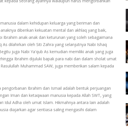
mat kepada seorang ayahnya walaupun harus mengorbankan
 manusia dalam kehidupan keluarga yang beriman dan
k-anaknya diberikan kekuatan mental dan akhlaq yang baik,
abi Ibrahim anak-anak dan keturunan yang soleh sebagaimana
aq As dilahirkan oleh Siti Zahra yang selanjutnya Nabi Ishaq
 Begitu juga Nabi Ya'qub As kemudian memiliki anak yang juga
sehingga Ibrahim dijuluki bapak para nabi dan dalam sholat umat
da Rasulullah Muhammad SAW, juga memberikan salam kepada
 pengorbanan Ibrahim dan Ismail adalah bentuk perjuangan
engan Iman dan ketaqwaan manusia kepada Allah SWT, yang
i Idul Adha oleh umat Islam. Hikmahnya antara lain adalah
sia diajarkan agar sentiasa saling mengasihi dalam