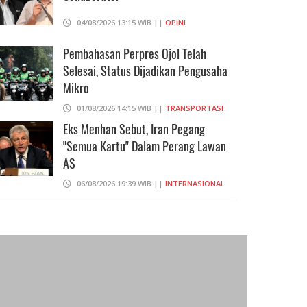
04/08/2026 13:15 WIB ||
OPINI
Pembahasan Perpres Ojol Telah
Selesai, Status Dijadikan Pengusaha
Mikro
01/08/2026 14:15 WIB ||
TRANSPORTASI
Eks Menhan Sebut, Iran Pegang
"Semua Kartu" Dalam Perang Lawan
AS
06/08/2026 19:39 WIB ||
INTERNASIONAL
707 Guru Dan Siswa SMKN 6
KEAGAMAAN
KESEHATAN
Semarang Keracunan, BGN Suspend
SPPG Karangturi
emerintah Tetapkan Idul Adha
Menjelang Idul Adha 1445 H,
02/08/2026 14:42 WIB ||
KESEHATAN
atuh pada 6 Juni 2025
KPKP DKI Pastikan Hewan
Praperadilan Ketiga Roy Suryo
Peternak dalam Keadaan Se
27/05/2025 20:52
Ditolak, Gagal Dapat Ganti Rugi Rp
30/05/2024 18:50