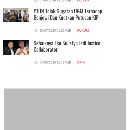
01/08/2026 12:26 WIB ||
POLITIK
PTUN Tolak Gugatan UGM Terhadap
Bonjowi Dan Kuatkan Putusan KIP
30/07/2026 21:32 WIB ||
HUKUM
Sebaiknya Eko Sulistyo Jadi Justice
Collaborator
04/08/2026 13:15 WIB ||
OPINI
Pembahasan Perpres Ojol Telah
Selesai, Status Dijadikan Pengusaha
Mikro
01/08/2026 14:15 WIB ||
TRANSPORTASI
Curi Dompet Yang Ternyata Hanya
Berisi Rp 5.000, Moh Syifak Divonis 4
Bulan
31/07/2026 10:44 WIB ||
HUKUM