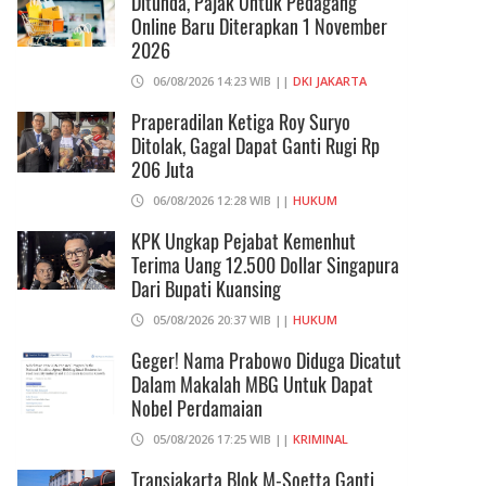
Ditunda, Pajak Untuk Pedagang
Online Baru Diterapkan 1 November
2026
06/08/2026 14:23 WIB ||
DKI JAKARTA
Praperadilan Ketiga Roy Suryo
Ditolak, Gagal Dapat Ganti Rugi Rp
206 Juta
06/08/2026 12:28 WIB ||
HUKUM
KPK Ungkap Pejabat Kemenhut
Terima Uang 12.500 Dollar Singapura
Dari Bupati Kuansing
05/08/2026 20:37 WIB ||
HUKUM
Geger! Nama Prabowo Diduga Dicatut
Dalam Makalah MBG Untuk Dapat
Nobel Perdamaian
05/08/2026 17:25 WIB ||
KRIMINAL
Transjakarta Blok M-Soetta Ganti