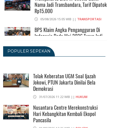
Nama Jadi Transbandara, Tarif Dipatok
Rp15.000
05/08/2026 15:05 WIB ||
TRANSPORTASI
BPS Klaim Angka Pengangguran Di
Indonesia Pada Mei 2026 Turun Jadi
7,22 Juta Orang
05/08/2026 13:45 WIB ||
TENAGA KERJA
POPULER SEPEKAN
Kuartal II-2026, Ekonomi RI Tumbuh
5,29 Persen, Sektor Pertambangan
Alami Kontraksi
Tolak Keberatan UGM Soal Ijazah
Jokowi, PTUN Jakarta Dinilai Bela
05/08/2026 13:16 WIB ||
MAKRO/MIKRO
Demokrasi
Peluncuran Buku Dan Simposium
31/07/2026 11:22 WIB ||
HUKUM
Nasional Nusantara Centre Hasilkan
Maklumat Merdeka Barat
Nusantara Centre Merekonstruksi
Hari Kebangkitan Kembali Ekopol
04/08/2026 22:54 WIB ||
MAKRO/MIKRO
Pancasila