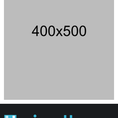
707 Guru Dan Siswa SMKN 6
Semarang Keracunan, BGN Suspend
SPPG Karangturi
02/08/2026 14:42 WIB ||
KESEHATAN
Jika Banding Juga Ditolak, UGM Wajib
Buka Dokumen Akademik Jokowi Ke
Publik
31/07/2026 13:23 WIB ||
HUKUM
Jaksa KPK Limpahkan Kasus Korupsi
Kuota Haji Ke Pengadilan Tipikor
31/07/2026 18:56 WIB ||
HUKUM
Peluncuran Buku Dan Simposium
Nasional Nusantara Centre Hasilkan
Maklumat Merdeka Barat
04/08/2026 22:54 WIB ||
MAKRO/MIKRO