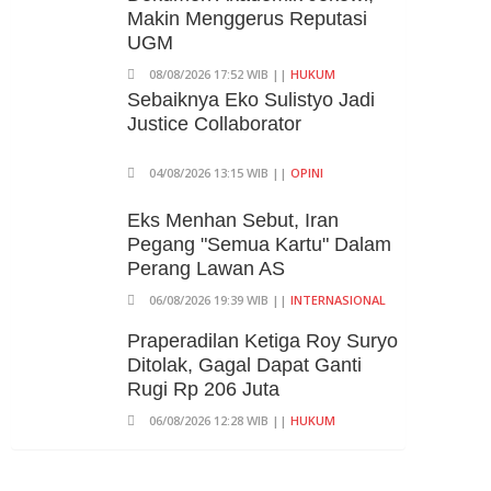
06/08/2026 19:02 WIB ||
KEUANGAN
Makin Menggerus Reputasi
Ratusan Senjata Api Dan
UGM
Narkoba Ditemukan Di Ruang
08/08/2026 17:52 WIB ||
HUKUM
Kepala Yayasan Sekolah Di
Sebaiknya Eko Sulistyo Jadi
Jaksel
Justice Collaborator
06/08/2026 17:40 WIB ||
DKI JAKARTA
04/08/2026 13:15 WIB ||
OPINI
Eks Menhan Sebut, Iran
Pegang "Semua Kartu" Dalam
Perang Lawan AS
06/08/2026 19:39 WIB ||
INTERNASIONAL
Praperadilan Ketiga Roy Suryo
Ditolak, Gagal Dapat Ganti
Rugi Rp 206 Juta
06/08/2026 12:28 WIB ||
HUKUM
707 Guru Dan Siswa SMKN 6
Semarang Keracunan, BGN