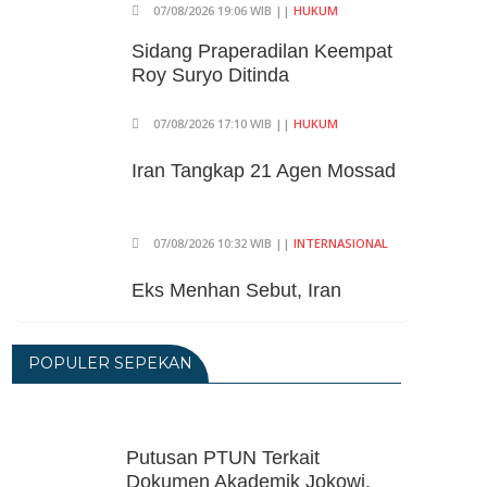
07/08/2026 19:06 WIB ||
HUKUM
Sidang Praperadilan Keempat
Roy Suryo Ditinda
07/08/2026 17:10 WIB ||
HUKUM
Iran Tangkap 21 Agen Mossad
07/08/2026 10:32 WIB ||
INTERNASIONAL
Eks Menhan Sebut, Iran
Pegang "Semua Kartu" Dalam
Perang Lawan AS
POPULER SEPEKAN
06/08/2026 19:39 WIB ||
INTERNASIONAL
Utang Kereta Cepat Jakarta -
Bandung Akan Ditanggung
Kemenkeu
Putusan PTUN Terkait
Dokumen Akademik Jokowi,