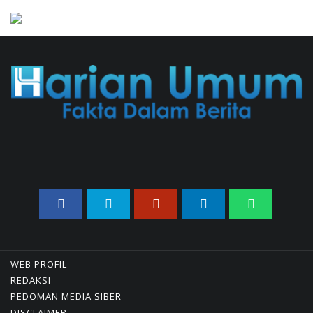
Suspend SPPG Karangturi
02/08/2026 14:42 WIB ||
KESEHATAN
Peluncuran Buku Dan
Simposium Nasional Nusantara
Centre Hasilkan Maklumat
Merdeka Barat
04/08/2026 22:54 WIB ||
MAKRO/MIKRO
Eksepsinya Diterima Hakim,
Dokter Tifa Praperadilankan
Kejaksaan
04/08/2026 18:37 WIB ||
HUKUM
Geger! Nama Prabowo Diduga
Dicatut Dalam Makalah MBG
Untuk Dapat Nobel
Perdamaian
WEB PROFIL
REDAKSI
05/08/2026 17:25 WIB ||
KRIMINAL
PEDOMAN MEDIA SIBER
Untung KAI Turun Tajam,
DISCLAIMER