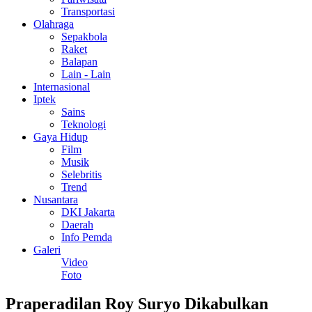
Transportasi
Olahraga
Sepakbola
Raket
Balapan
Lain - Lain
Internasional
Iptek
Sains
Teknologi
Gaya Hidup
Film
Musik
Selebritis
Trend
Nusantara
DKI Jakarta
Daerah
Info Pemda
Galeri
Video
Foto
Praperadilan Roy Suryo Dikabulkan