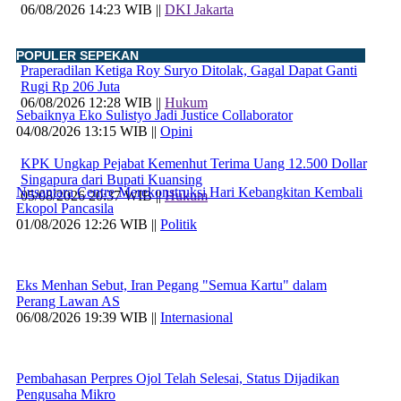
06/08/2026 14:23 WIB ||
DKI Jakarta
POPULER SEPEKAN
Praperadilan Ketiga Roy Suryo Ditolak, Gagal Dapat Ganti
Rugi Rp 206 Juta
06/08/2026 12:28 WIB ||
Hukum
Sebaiknya Eko Sulistyo Jadi Justice Collaborator
04/08/2026 13:15 WIB ||
Opini
KPK Ungkap Pejabat Kemenhut Terima Uang 12.500 Dollar
Singapura dari Bupati Kuansing
Nusantara Centre Merekonstruksi Hari Kebangkitan Kembali
05/08/2026 20:37 WIB ||
Hukum
Ekopol Pancasila
01/08/2026 12:26 WIB ||
Politik
Eks Menhan Sebut, Iran Pegang "Semua Kartu" dalam
Perang Lawan AS
06/08/2026 19:39 WIB ||
Internasional
Pembahasan Perpres Ojol Telah Selesai, Status Dijadikan
Pengusaha Mikro