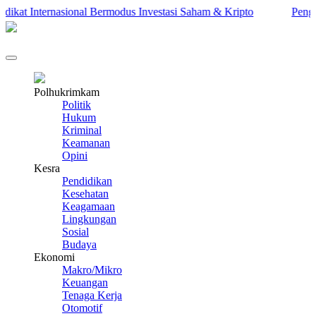
at Internasional Bermodus Investasi Saham & Kripto
Pengamat 
Polhukrimkam
Politik
Hukum
Kriminal
Keamanan
Opini
Kesra
Pendidikan
Kesehatan
Keagamaan
Lingkungan
Sosial
Budaya
Ekonomi
Makro/Mikro
Keuangan
Tenaga Kerja
Otomotif