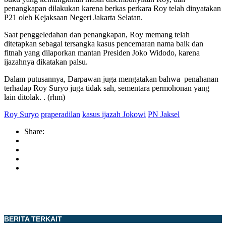
penangkapan dilakukan karena berkas perkara Roy telah dinyatakan
P21 oleh Kejaksaan Negeri Jakarta Selatan.
Saat penggeledahan dan penangkapan, Roy memang telah
ditetapkan sebagai tersangka kasus pencemaran nama baik dan
fitnah yang dilaporkan mantan Presiden Joko Widodo, karena
ijazahnya dikatakan palsu.
Dalam putusannya, Darpawan juga mengatakan bahwa penahanan
terhadap Roy Suryo juga tidak sah, sementara permohonan yang
lain ditolak. . (rhm)
Roy Suryo
praperadilan
kasus ijazah Jokowi
PN Jaksel
Share:
BERITA TERKAIT