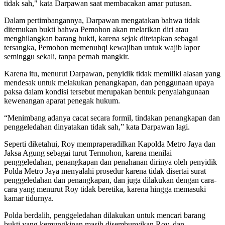
tidak sah," kata Darpawan saat membacakan amar putusan.
Dalam pertimbangannya, Darpawan mengatakan bahwa tidak
ditemukan bukti bahwa Pemohon akan melarikan diri atau
menghilangkan barang bukti, karena sejak ditetapkan sebagai
tersangka, Pemohon memenuhqi kewajiban untuk wajib lapor
seminggu sekali, tanpa pernah mangkir.
Karena itu, menurut Darpawan, penyidik tidak memiliki alasan yang
mendesak untuk melakukan penangkapan, dan penggunaan upaya
paksa dalam kondisi tersebut merupakan bentuk penyalahgunaan
kewenangan aparat penegak hukum.
“Menimbang adanya cacat secara formil, tindakan penangkapan dan
penggeledahan dinyatakan tidak sah,” kata Darpawan lagi.
Seperti diketahui, Roy mempraperadilkan Kapolda Metro Jaya dan
Jaksa Agung sebagai turut Termohon, karena menilai
penggeledahan, penangkapan dan penahanan dirinya oleh penyidik
Polda Metro Jaya menyalahi prosedur karena tidak disertai surat
penggeledahan dan penangkapan, dan juga dilakukan dengan cara-
cara yang menurut Roy tidak beretika, karena hingga memasuki
kamar tidurnya.
Polda berdalih, penggeledahan dilakukan untuk mencari barang
bukti yang kemungkinan masih disembunyikan Roy, dan