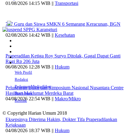
01/08/2026 14:15 WIB ||
Transportasi
707 Guru dan Siswa SMKN 6 Semarang Keracunan, BGN
Suspend SPPG Karangturi
02/08/2026 14:42 WIB ||
Kesehatan
Praperadilan Ketiga Roy Suryo Ditolak, Gagal Dapat Ganti
Rugi Rp 206 Juta
06/08/2026 12:28 WIB ||
Hukum
Web Profil
Redaksi
Pedoman Media Siber
Peluncuran Buku dan Simposium Nasional Nusantara Centre
Hasilkan Maklumat Merdeka Barat
Disclaimer
04/08/2026 22:54 WIB ||
Makro/Mikro
Kontak
© Copyright Harian Umum 2018
Eksepsinya Diterima Hakim, Dokter Tifa Praperadilankan
Kejaksaan
04/08/2026 18:37 WIB ||
Hukum