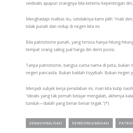
seidealis apapun orangnya bila ketemu kepentingan dir
Menghadapi realitas itu, setidaknya kami pilih "mati d
tidak punah dan redup di negeri kita ini.
Bila patriotisme punah, yang tersisa hanya hitung-hitunga
tempat orang saling jual harga diri demi posisi.
Tanpa patriotisme, bangsa cuma nama di peta, bukan
negeri pancasila. Bukan baldah toyyibah. Bukan negeri y
Menjadi subjek kerja peradaban ini, mari kita kutip nas
"idealis yang tak pernah belajar mengalah, akhirnya kala
tunduk—dialah yang benar-benar tegak."(*)
DENASIONALISASI
DEINDONESIANISASI
PATRIO