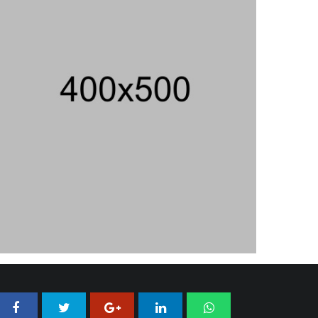
AS
06/08/2026 19:39 WIB ||
INTERNASIONAL
707 Guru Dan Siswa SMKN 6
Semarang Keracunan, BGN Suspend
SPPG Karangturi
02/08/2026 14:42 WIB ||
KESEHATAN
Praperadilan Ketiga Roy Suryo
Ditolak, Gagal Dapat Ganti Rugi Rp
206 Juta
06/08/2026 12:28 WIB ||
HUKUM
Jika Banding Juga Ditolak, UGM Wajib
Buka Dokumen Akademik Jokowi Ke
Publik
31/07/2026 13:23 WIB ||
HUKUM
Peluncuran Buku Dan Simposium
Nasional Nusantara Centre Hasilkan