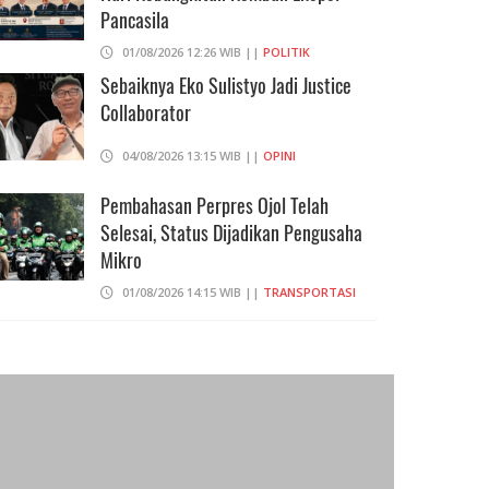
Pancasila
01/08/2026 12:26 WIB ||
POLITIK
Sebaiknya Eko Sulistyo Jadi Justice
Collaborator
04/08/2026 13:15 WIB ||
OPINI
Pembahasan Perpres Ojol Telah
Selesai, Status Dijadikan Pengusaha
Mikro
01/08/2026 14:15 WIB ||
TRANSPORTASI
Curi Dompet Yang Ternyata Hanya
Berisi Rp 5.000, Moh Syifak Divonis 4
Bulan
31/07/2026 10:44 WIB ||
HUKUM
Eks Menhan Sebut, Iran Pegang
"Semua Kartu" Dalam Perang Lawan