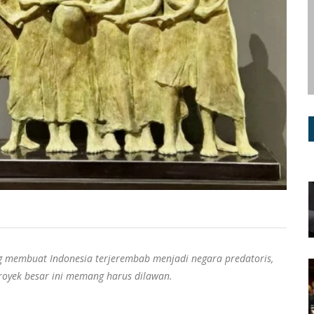
g membuat Indonesia terjerembab menjadi negara predatoris,
proyek besar ini memang harus dilawan.
---------------------