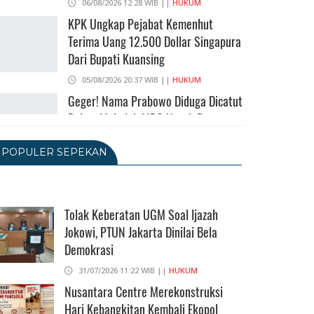
06/08/2026 12:28 WIB ||
HUKUM
KPK Ungkap Pejabat Kemenhut
Terima Uang 12.500 Dollar Singapura
Dari Bupati Kuansing
05/08/2026 20:37 WIB ||
HUKUM
Geger! Nama Prabowo Diduga Dicatut
Dalam Makalah MBG Untuk Dapat
Nobel Perdamaian
POPULER SEPEKAN
05/08/2026 17:25 WIB ||
KRIMINAL
Transjakarta Blok M-Soetta Ganti
Nama Jadi Transbandara, Tarif Dipatok
Rp15.000
Tolak Keberatan UGM Soal Ijazah
Jokowi, PTUN Jakarta Dinilai Bela
05/08/2026 15:05 WIB ||
TRANSPORTASI
Demokrasi
BPS Klaim Angka Pengangguran Di
Indonesia Pada Mei 2026 Turun Jadi
31/07/2026 11:22 WIB ||
HUKUM
7,22 Juta Orang
Nusantara Centre Merekonstruksi
Hari Kebangkitan Kembali Ekopol
05/08/2026 13:45 WIB ||
TENAGA KERJA