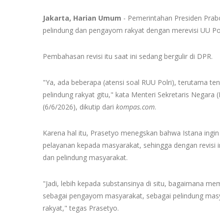
Jakarta, Harian Umum
- Pemerintahan Presiden Prabo
pelindung dan pengayom rakyat dengan merevisi UU Pol
Pembahasan revisi itu saat ini sedang bergulir di DPR.
"Ya, ada beberapa (atensi soal RUU Polri), terutama tent
pelindung rakyat gitu," kata Menteri Sekretaris Negara
(6/6/2026), dikutip dari
kompas.com
.
Karena hal itu, Prasetyo menegskan bahwa Istana ingin
pelayanan kepada masyarakat, sehingga dengan revisi i
dan pelindung masyarakat.
"Jadi, lebih kepada substansinya di situ, bagaimana me
sebagai pengayom masyarakat, sebagai pelindung masyara
rakyat," tegas Prasetyo.