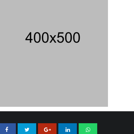
04/08/2026 18:37 WIB ||
HUKUM
Jenderal Dudung Pimpin Peluncuran
Buku Dan Diskusi UU Perekonomian
Nasional
03/08/2026 18:31 WIB ||
PENDIDIKAN
Geger! Nama Prabowo Diduga Dicatut
Dalam Makalah MBG Untuk Dapat
Nobel Perdamaian
05/08/2026 17:25 WIB ||
KRIMINAL
Analis: Pembalasan Iran Jika
Infrastruktur Energinya Diserang Bisa
Guncang Ekonomi Global
01/08/2026 22:09 WIB ||
DKI JAKARTA
Untung KAI Turun Tajam, Terbebani
Kereta Cepat Jakarta-Bandung