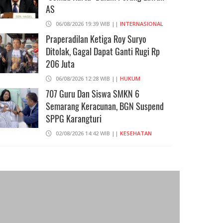
AS
06/08/2026 19:39 WIB ||
INTERNASIONAL
Praperadilan Ketiga Roy Suryo
Ditolak, Gagal Dapat Ganti Rugi Rp
206 Juta
06/08/2026 12:28 WIB ||
HUKUM
707 Guru Dan Siswa SMKN 6
Semarang Keracunan, BGN Suspend
SPPG Karangturi
02/08/2026 14:42 WIB ||
KESEHATAN
Peluncuran Buku Dan Simposium
Nasional Nusantara Centre Hasilkan
Maklumat Merdeka Barat
04/08/2026 22:54 WIB ||
MAKRO/MIKRO
Eksepsinya Diterima Hakim, Dokter
Tifa Praperadilankan Kejaksaan