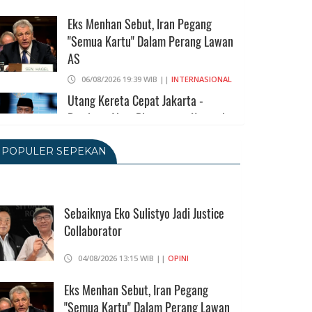
Eks Menhan Sebut, Iran Pegang
"Semua Kartu" Dalam Perang Lawan
AS
06/08/2026 19:39 WIB ||
INTERNASIONAL
Utang Kereta Cepat Jakarta -
Bandung Akan Ditanggung Kemenkeu
06/08/2026 19:02 WIB ||
KEUANGAN
POPULER SEPEKAN
Ratusan Senjata Api Dan Narkoba
Ditemukan Di Ruang Kepala Yayasan
Sekolah Di Jaksel
Sebaiknya Eko Sulistyo Jadi Justice
Collaborator
06/08/2026 17:40 WIB ||
DKI JAKARTA
Ditunda, Pajak Untuk Pedagang
04/08/2026 13:15 WIB ||
OPINI
Online Baru Diterapkan 1 November
2026
Eks Menhan Sebut, Iran Pegang
"Semua Kartu" Dalam Perang Lawan
06/08/2026 14:23 WIB ||
DKI JAKARTA