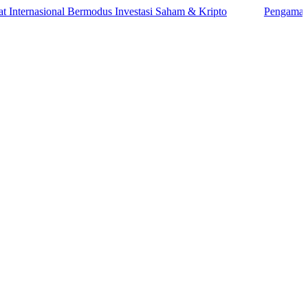
nasional Bermodus Investasi Saham & Kripto
Pengamat Ingatkan 