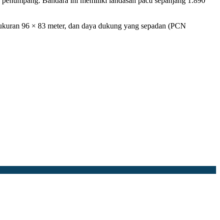
 penumpang. Bandara ini memiliki landasan pacu sepanjang 1.890
 ukuran 96 × 83 meter, dan daya dukung yang sepadan (PCN