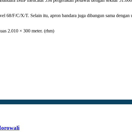
andara IMIP mencatat 534 pergerakan pesawat dengan sekitar 51.000
vel 68/F/C/X/T. Selain itu, apron bandara juga dibangun sama dengan
uas 2.010 × 300 meter. (rhm)
Morowali