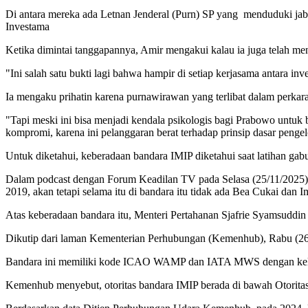
Di antara mereka ada Letnan Jenderal (Purn) SP yang menduduki jab
Investama
Ketika dimintai tanggapannya, Amir mengakui kalau ia juga telah me
"Ini salah satu bukti lagi bahwa hampir di setiap kerjasama antara in
Ia mengaku prihatin karena purnawirawan yang terlibat dalam perkara
"Tapi meski ini bisa menjadi kendala psikologis bagi Prabowo untuk 
kompromi, karena ini pelanggaran berat terhadap prinsip dasar penge
Untuk diketahui, keberadaan bandara IMIP diketahui saat latihan g
Dalam podcast dengan Forum Keadilan TV pada Selasa (25/11/2025), 
2019, akan tetapi selama itu di bandara itu tidak ada Bea Cukai dan 
Atas keberadaan bandara itu, Menteri Pertahanan Sjafrie Syamsuddin
Dikutip dari laman Kementerian Perhubungan (Kemenhub), Rabu (26/1
Bandara ini memiliki kode ICAO WAMP dan IATA MWS dengan kelas ba
Kemenhub menyebut, otoritas bandara IMIP berada di bawah Otorita