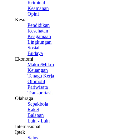
Kriminal
Keamanan
Opini
Kesra
Pendidikan
Kesehatan
Keagamaan
Lingkungan
Sosial
Budaya
Ekonomi
Makro/Mikro
Keuangan
Tenaga Kerja
Otomotif
Pariwisata
Transportasi
Olahraga
Sepakbola
Raket
Balapan
Lain - Lain
Internasional
Iptek
Sains