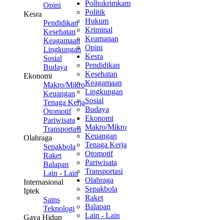
Polhukrimkam
Opini
Politik
Kesra
Hukum
Pendidikan
Kriminal
Kesehatan
Keamanan
Keagamaan
Opini
Lingkungan
Kesra
Sosial
Pendidikan
Budaya
Kesehatan
Ekonomi
Keagamaan
Makro/Mikro
Lingkungan
Keuangan
Sosial
Tenaga Kerja
Budaya
Otomotif
Ekonomi
Pariwisata
Makro/Mikro
Transportasi
Keuangan
Olahraga
Tenaga Kerja
Sepakbola
Otomotif
Raket
Pariwisata
Balapan
Transportasi
Lain - Lain
Olahraga
Internasional
Sepakbola
Iptek
Raket
Sains
Balapan
Teknologi
Lain - Lain
Gaya Hidup