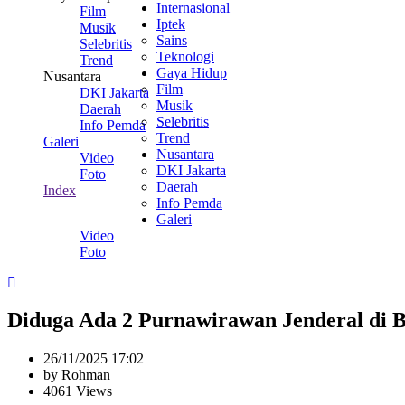
Internasional
Film
Iptek
Musik
Sains
Selebritis
Teknologi
Trend
Gaya Hidup
Nusantara
Film
DKI Jakarta
Musik
Daerah
Selebritis
Info Pemda
Trend
Galeri
Nusantara
Video
DKI Jakarta
Foto
Daerah
Index
Info Pemda
Galeri
Video
Foto
Diduga Ada 2 Purnawirawan Jenderal di 
26/11/2025 17:02
by Rohman
4061 Views