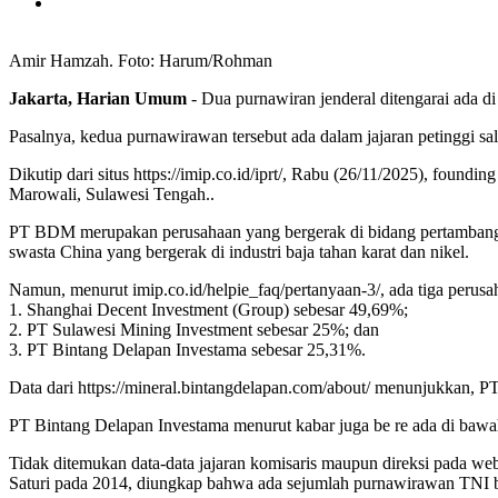
Amir Hamzah. Foto: Harum/Rohman
Jakarta, Harian Umum
- Dua purnawiran jenderal ditengarai ada di
Pasalnya, kedua purnawirawan tersebut ada dalam jajaran petinggi sal
Dikutip dari situs https://imip.co.id/iprt/, Rabu (26/11/2025), fou
Marowali, Sulawesi Tengah..
PT BDM merupakan perusahaan yang bergerak di bidang pertambanga
swasta China yang bergerak di industri baja tahan karat dan nikel.
Namun, menurut imip.co.id/helpie_faq/pertanyaan-3/, ada tiga perusa
1. Shanghai Decent Investment (Group) sebesar 49,69%;
2. PT Sulawesi Mining Investment sebesar 25%; dan
3. PT Bintang Delapan Investama sebesar 25,31%.
Data dari https://mineral.bintangdelapan.com/about/ menunjukkan,
PT Bintang Delapan Investama menurut kabar juga be re ada di baw
Tidak ditemukan data-data jajaran komisaris maupun direksi pada w
Saturi pada 2014, diungkap bahwa ada sejumlah purnawirawan TNI berp