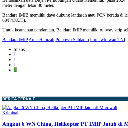
Berdasarkan data Ditjen Perhubungan Udara Kemenhub, pada 2024, B
meter dengan lebar 30 meter.
Bandara IMIB memiliki daya dukung landasan atau PCN berada di le
68/F/C/X/T).
Untuk keamanan pendaratan, Bandara IMIP memiliki runway strip sel
Bandara IMIP
Amir Hamzah
Prabowo Subianto
Purnawirawan TNI
Share:
BERITA TERKAIT
Kriminal
Angkut 6 WN China, Helikopter PT IMIP Jatuh di 