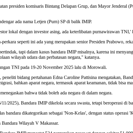
atan presiden komisaris Bintang Delapan Grup, dan Mayor Jenderal (
ndengar ada nama Letjen (Purn) SP di balik IMIP.
vestor lokal dengan investor asing, ada keterlibatan purnawirawan TNI,'
-perkara seperti ini ada yang merupakan senior Presiden Prabowo, rek
bertindak, tapi dalam kasus bandara IMIP misalnya, karena ini menyang
lolaan wilayah udara dan perbatasan negara," katanya.
abungan TNI pada 19-20 November 2025 lalu di Morowali.
peneliti bidang pertahanan Edna Caroline Pattisina mengatakan, Band
Imigrasi, bahkan aparat negara, termasuk aparat keamanan, tidak bisa ma
 menegaskan bahwa tidak boleh ada negara di dalam negara.
1/2025), Bandara IMIP dikelola secara swasta, tetapi beroperasi di
ndara dikategorikan sebagai 'Non-Kelas', dengan status operasi 'K
s Bandara Wilayah V Makassar.