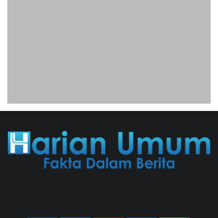
Infrastruktur Energinya
Diserang Bisa Guncang
Ekonomi Global
01/08/2026 22:09 WIB ||
DKI JAKARTA
Untung KAI Turun Tajam,
Terbebani Kereta Cepat
Jakarta-Bandung
02/08/2026 21:26 WIB ||
TRANSPORTASI
Jenderal Dudung Pimpin
Peluncuran Buku Dan Diskusi
UU Perekonomian Nasional
03/08/2026 18:31 WIB ||
PENDIDIKAN