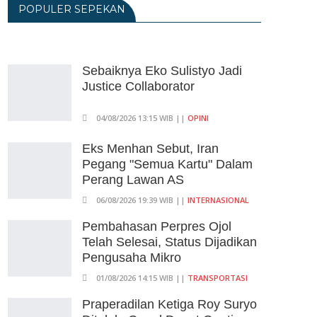
POPULER SEPEKAN
06/08/2026 14:23 WIB ||
DKI JAKARTA
Praperadilan Ketiga Roy Suryo
Ditolak, Gagal Dapat Ganti
Rugi Rp 206 Juta
Sebaiknya Eko Sulistyo Jadi
Justice Collaborator
06/08/2026 12:28 WIB ||
HUKUM
KPK Ungkap Pejabat
04/08/2026 13:15 WIB ||
OPINI
Kemenhut Terima Uang 12.500
Dollar Singapura Dari Bupati
Eks Menhan Sebut, Iran
Kuansing
Pegang "Semua Kartu" Dalam
Perang Lawan AS
05/08/2026 20:37 WIB ||
HUKUM
06/08/2026 19:39 WIB ||
INTERNASIONAL
Pembahasan Perpres Ojol
Telah Selesai, Status Dijadikan
Pengusaha Mikro
01/08/2026 14:15 WIB ||
TRANSPORTASI
Praperadilan Ketiga Roy Suryo