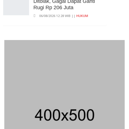
Ditolak, Gagal Dapat Ganti
Rugi Rp 206 Juta
06/08/2026 12:28 WIB ||
HUKUM
707 Guru Dan Siswa SMKN 6
Semarang Keracunan, BGN
Suspend SPPG Karangturi
02/08/2026 14:42 WIB ||
KESEHATAN
Peluncuran Buku Dan
Simposium Nasional Nusantara
Centre Hasilkan Maklumat
Merdeka Barat
04/08/2026 22:54 WIB ||
MAKRO/MIKRO
Eksepsinya Diterima Hakim,
Dokter Tifa Praperadilankan
Kejaksaan
04/08/2026 18:37 WIB ||
HUKUM
Analis: Pembalasan Iran Jika