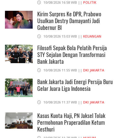
10/08/2026 16:58 WIB ||
POLITIK
Kirim Surpres Ke DPR, Prabowo
Usulkan Destry Damayanti Jadi
Gubernur BI
10/08/2026 15:03 WIB ||
KEUANGAN
Filosofi Sepak Bola Pelatih Persija
STY Sejalan Dengan Transformasi
Bank Jakarta
10/08/2026 11:55 WIB ||
DKI JAKARTA
Bank Jakarta Jadi Energi Persija Buru
Gelar Juara Liga Indonesia
10/08/2026 11:37 WIB ||
DKI JAKARTA
Kasus Kuota Haji, PN Jaksel Tolak
Permohonan Praperadilan Ketum
Kesthuri
10/08/2026 11:28 WIB ||
HUKUM