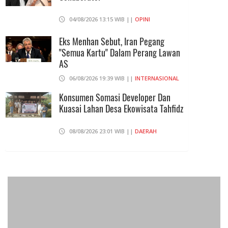
04/08/2026 13:15 WIB ||
OPINI
Eks Menhan Sebut, Iran Pegang
"Semua Kartu" Dalam Perang Lawan
AS
06/08/2026 19:39 WIB ||
INTERNASIONAL
Konsumen Somasi Developer Dan
Kuasai Lahan Desa Ekowisata Tahfidz
08/08/2026 23:01 WIB ||
DAERAH
Praperadilan Ketiga Roy Suryo
Ditolak, Gagal Dapat Ganti Rugi Rp
206 Juta
06/08/2026 12:28 WIB ||
HUKUM
Andi Gani Tegaskan Buruh Tetap
Demo Pada Agustus - September