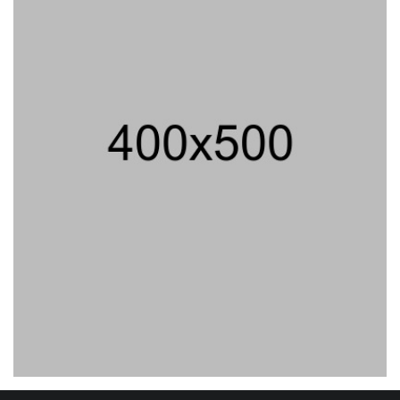
07/08/2026 20:52 WIB ||
TENAGA KERJA
Eksepsinya Diterima Hakim, Dokter
Tifa Praperadilankan Kejaksaan
04/08/2026 18:37 WIB ||
HUKUM
Peluncuran Buku Dan Simposium
Nasional Nusantara Centre Hasilkan
Maklumat Merdeka Barat
04/08/2026 22:54 WIB ||
MAKRO/MIKRO
Utang Kereta Cepat Jakarta -
Bandung Akan Ditanggung Kemenkeu
06/08/2026 19:02 WIB ||
KEUANGAN
Geger! Nama Prabowo Diduga Dicatut
Dalam Makalah MBG Untuk Dapat
Nobel Perdamaian