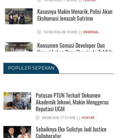
Kasusnya Makin Menarik, Polisi Akan
Ekshumasi Jenazah Sutrimo
10/08/2026 08:18 WIB ||
KRIMINAL
Konsumen Somasi Developer Dan
Kuasai Lahan Desa Ekowisata Tahfidz
08/08/2026 23:01 WIB ||
DAERAH
POPULER SEPEKAN
Dipo Kritik Definisi Pengangguran Dan
Kategori Miskin Ala BPS
Putusan PTUN Terkait Dokumen
08/08/2026 20:09 WIB ||
DKI JAKARTA
Akademik Jokowi, Makin Menggerus
Reputasi UGM
Putusan PTUN Terkait Dokumen
08/08/2026 17:52 WIB ||
HUKUM
Akademik Jokowi, Makin Menggerus
Reputasi UGM
Sebaiknya Eko Sulistyo Jadi Justice
Collaborator
08/08/2026 17:52 WIB ||
HUKUM