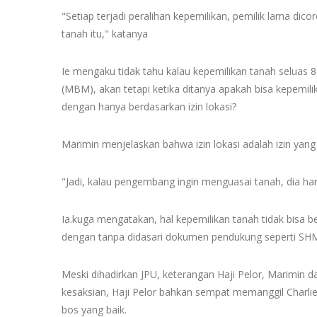
"Setiap terjadi peralihan kepemilikan, pemilik lama dico
tanah itu," katanya
Ie mengaku tidak tahu kalau kepemilikan tanah seluas 8
(MBM), akan tetapi ketika ditanya apakah bisa kepemil
dengan hanya berdasarkan izin lokasi?
Marimin menjelaskan bahwa izin lokasi adalah izin yan
"Jadi, kalau pengembang ingin menguasai tanah, dia harus
Ia.kuga mengatakan, hal kepemilikan tanah tidak bisa b
dengan tanpa didasari dokumen pendukung seperti SHM, 
Meski dihadirkan JPU, keterangan Haji Pelor, Marimin d
kesaksian, Haji Pelor bahkan sempat memanggil Charli
bos yang baik.