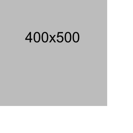
206 Juta
06/08/2026 12:28 WIB ||
HUKUM
Peluncuran Buku Dan Simposium
Nasional Nusantara Centre Hasilkan
Maklumat Merdeka Barat
04/08/2026 22:54 WIB ||
MAKRO/MIKRO
Eksepsinya Diterima Hakim, Dokter
Tifa Praperadilankan Kejaksaan
04/08/2026 18:37 WIB ||
HUKUM
Jenderal Dudung Pimpin Peluncuran
Buku Dan Diskusi UU Perekonomian
Nasional
03/08/2026 18:31 WIB ||
PENDIDIKAN
Analis: Pembalasan Iran Jika
Infrastruktur Energinya Diserang Bisa