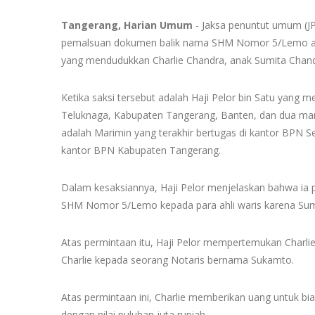
Tangerang, Harian Umum
- Jaksa penuntut umum (JP
pemalsuan dokumen balik nama SHM Nomor 5/Lemo atas
yang mendudukkan Charlie Chandra, anak Sumita Chand
Ketika saksi tersebut adalah Haji Pelor bin Satu ya
Teluknaga, Kabupaten Tangerang, Banten, dan dua ma
adalah Marimin yang terakhir bertugas di kantor BPN 
kantor BPN Kabupaten Tangerang.
Dalam kesaksiannya, Haji Pelor menjelaskan bahwa ia
SHM Nomor 5/Lemo kepada para ahli waris karena Sumi
Atas permintaan itu, Haji Pelor mempertemukan Charl
Charlie kepada seorang Notaris bernama Sukamto.
Atas permintaan ini, Charlie memberikan uang untuk biay
dengan nilai puluhan juta rupiah