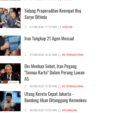
Sidang Praperadilan Keempat Roy
Suryo Ditinda
07/08/2026 17:10 WIB ||
HUKUM
Iran Tangkap 21 Agen Mossad
07/08/2026 10:32 WIB ||
INTERNASIONAL
Eks Menhan Sebut, Iran Pegang
"Semua Kartu" Dalam Perang Lawan
AS
06/08/2026 19:39 WIB ||
INTERNASIONAL
Utang Kereta Cepat Jakarta -
Bandung Akan Ditanggung Kemenkeu
06/08/2026 19:02 WIB ||
KEUANGAN