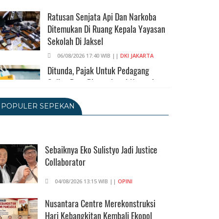
Ratusan Senjata Api Dan Narkoba
Ditemukan Di Ruang Kepala Yayasan
Sekolah Di Jaksel
06/08/2026 17:40 WIB ||
DKI JAKARTA
Ditunda, Pajak Untuk Pedagang
Online Baru Diterapkan 1 November
2026
POPULER SEPEKAN
06/08/2026 14:23 WIB ||
DKI JAKARTA
Praperadilan Ketiga Roy Suryo
Ditolak, Gagal Dapat Ganti Rugi Rp
206 Juta
Sebaiknya Eko Sulistyo Jadi Justice
Collaborator
06/08/2026 12:28 WIB ||
HUKUM
KPK Ungkap Pejabat Kemenhut
04/08/2026 13:15 WIB ||
OPINI
Terima Uang 12.500 Dollar Singapura
Dari Bupati Kuansing
Nusantara Centre Merekonstruksi
Hari Kebangkitan Kembali Ekopol
05/08/2026 20:37 WIB ||
HUKUM