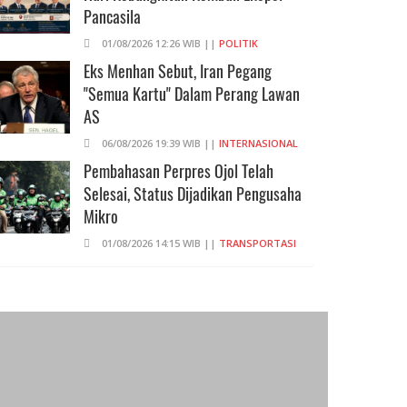
Pancasila
01/08/2026 12:26 WIB ||
POLITIK
Eks Menhan Sebut, Iran Pegang
"Semua Kartu" Dalam Perang Lawan
AS
06/08/2026 19:39 WIB ||
INTERNASIONAL
Pembahasan Perpres Ojol Telah
Selesai, Status Dijadikan Pengusaha
Mikro
01/08/2026 14:15 WIB ||
TRANSPORTASI
707 Guru Dan Siswa SMKN 6
Semarang Keracunan, BGN Suspend
SPPG Karangturi
02/08/2026 14:42 WIB ||
KESEHATAN
Praperadilan Ketiga Roy Suryo
Ditolak, Gagal Dapat Ganti Rugi Rp